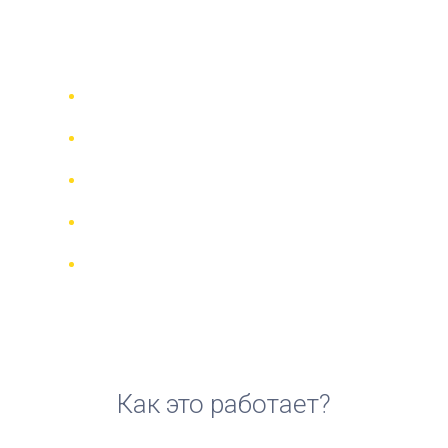
аренды мотоцикла в
Мумбаи
Сравни 942 прокатные компании в
70 странах
Гарантия Лучшей Цены
Управляйте своим бронированием
онлайн
Реальные отзывы и рейтинги
Бесплатная отмена для большинства
броней
Как это работает?