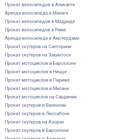
Прокат велосипедов
в Аликанте
Аренда велосипеда
в Малаге
Прокат велосипедов
в Мадриде
Прокат велосипедов
в Риме
Аренда велосипеда
в Амстердаме
Прокат скутеров
на Санторини
Прокат скутеров
на Закинтосе
Прокат мотоциклов
в Барселоне
Прокат мотоциклов
в Ницце
Прокат мотоциклов
в Париже
Прокат мотоциклов
в Милане
Прокат мотоциклов
на Сардинии
Прокат скутеров
в Валенсии
Прокат скутеров
в Лиссабоне
Прокат скутеров
на Азорах
Прокат скутеров
в Барселоне
Прокат скутеров
в Аликанте