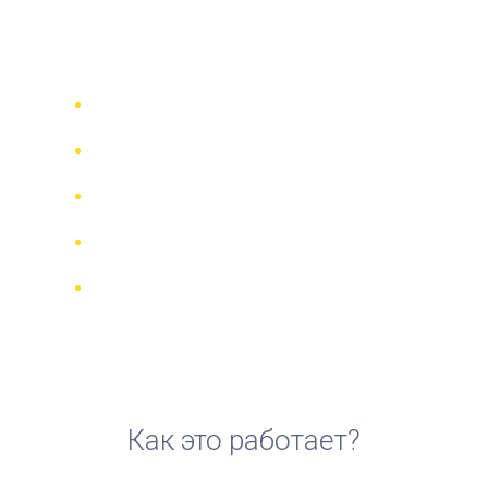
аренды мотоцикла на
Милосе
Сравни 942 прокатные компании в
70 странах
Гарантия Лучшей Цены
Управляйте своим бронированием
онлайн
Реальные отзывы и рейтинги
Бесплатная отмена для большинства
броней
Как это работает?