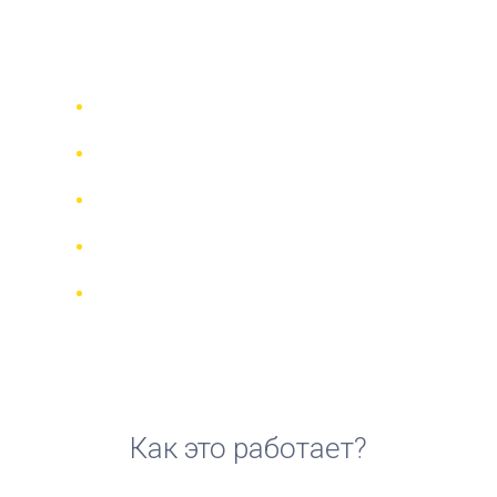
аренды мотоцикла в
Дюссельдорфе
Сравни 942 прокатные компании в
70 странах
Гарантия Лучшей Цены
Управляйте своим бронированием
онлайн
Реальные отзывы и рейтинги
Бесплатная отмена для большинства
броней
Как это работает?