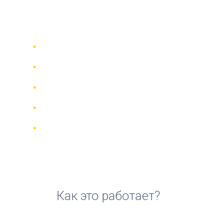
аренды велосипеда в
Агринио
Сравни 942 прокатные компании в
70 странах
Гарантия Лучшей Цены
Управляйте своим бронированием
онлайн
Реальные отзывы и рейтинги
Бесплатная отмена для большинства
броней
Как это работает?