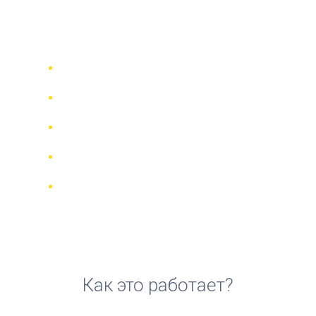
аренды мотоцикла в
Сендлейке
Сравни 942 прокатные компании в
70 странах
Гарантия Лучшей Цены
Управляйте своим бронированием
онлайн
Реальные отзывы и рейтинги
Бесплатная отмена для большинства
броней
Как это работает?