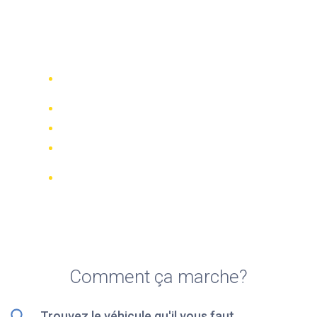
Top 5 des meilleures
sociétés de location de
scooters à Saragosse
Comparez 942 entreprises de location
dans le monde
Meilleur Prix Garanti
Gérer votre réservation en ligne
Notations et évaluations vérifiées
Annulations GRATUITES sur la plupart
des réservations
Comment ça marche?
Trouvez le véhicule qu'il vous faut