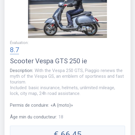
Évaluation
:
8.7
Scooter
Vespa GTS 250 ie
Description
:
With the Vespa 250 GTS, Piaggio renews the
myth of the Vespa GS, an emblem of sportiness and fast
tourism.
Included: basic insurance, helmets, unlimited mileage,
lock, city map, 24h road assistance.
Permis de conduire
:
«
A (moto)
»
Âge min du conducteur
:
18
€
66,45