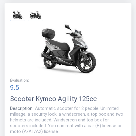
Évaluation
:
9.5
Scooter
Kymco Agility 125cc
Description
:
Automatic scooter for 2 people. Unlimited
mileage, a security lock, a windscreen, a top box and two
helmets are included. Windscreen and top box for
scooters included. You can rent with a car (B) license or
moto (A/A1/A2) license.