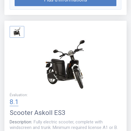
Évaluation
:
8.1
Scooter
Askoll ES3
Description
:
Fully electric scooter, complete with
windscreen and trunk. Minimum required license A1 or B.