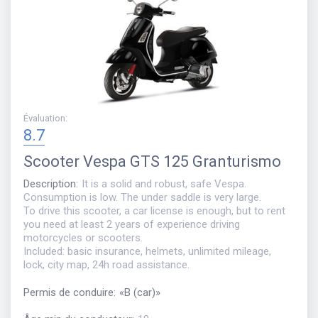
Évaluation
:
8.7
Scooter
Vespa GTS 125 Granturismo
Description
:
It is a solid and robust, safe Vespa.
Consumption is low. The under saddle is very large.
To drive this scooter, a car license is enough, but to rent
you need at least 2 years of experience driving
motorcycles or scooters.
Included: basic insurance, helmets, unlimited mileage,
lock, city map, 24h road assistance.
Permis de conduire
:
«
B (car)
»