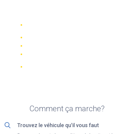
Top 5 agences de location
de scooters à Napoli
Comparez 942 entreprises de location
dans le monde
Meilleur Prix Garanti
Gérer votre réservation en ligne
Notations et évaluations vérifiées
Annulations GRATUITES sur la plupart
des réservations
Comment ça marche?
Trouvez le véhicule qu'il vous faut