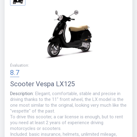
Évaluation
:
8.7
Scooter
Vespa LX125
Description
:
Elegant, comfortable, stable and precise in
driving thanks to the 11" front wheel, the LX model is the
one most similar to the original, looking very much like the
"vespette" of the past.
To drive this scooter, a car license is enough, but to rent
you need at least 2 years of experience driving
motorcycles or scooters.
Included: basic insurance, helmets, unlimited mileage,