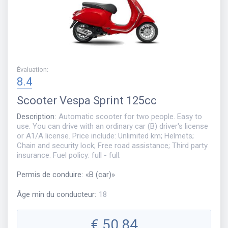
Évaluation
:
8.4
Scooter
Vespa Sprint 125cc
Description
:
Automatic scooter for two people. Easy to
use. You can drive with an ordinary car (B) driver's license
or A1/A license. Price include: Unlimited km; Helmets;
Chain and security lock; Free road assistance; Third party
insurance. Fuel policy: full - full.
Permis de conduire
:
«
B (car)
»
Âge min du conducteur
:
18
€
50,84