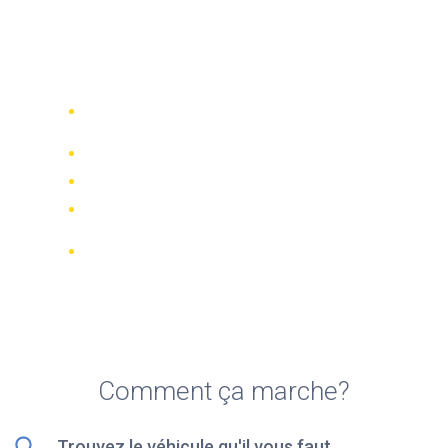
Top 5 des meilleures
sociétés de location de
scooters à Manchester
Comparez 942 entreprises de location
dans le monde
Meilleur Prix Garanti
Gérer votre réservation en ligne
Notations et évaluations vérifiées
Annulations GRATUITES sur la plupart
des réservations
Comment ça marche?
Trouvez le véhicule qu'il vous faut