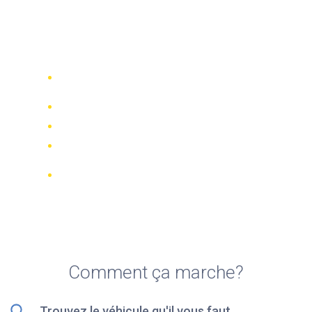
Top 5 des meilleures
sociétés de location de
scooters à Lyon
Comparez 942 entreprises de location
dans le monde
Meilleur Prix Garanti
Gérer votre réservation en ligne
Notations et évaluations vérifiées
Annulations GRATUITES sur la plupart
des réservations
Comment ça marche?
Trouvez le véhicule qu'il vous faut