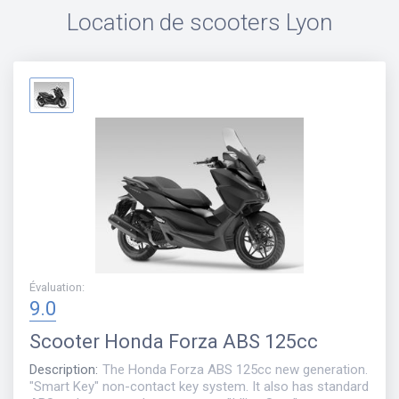
Location de scooters
Lyon
Évaluation
:
9.0
Scooter
Honda Forza ABS 125cc
Description
:
The Honda Forza ABS 125cc new generation.
"Smart Key" non-contact key system. It also has standard