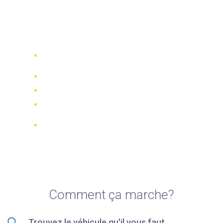
Top 5 des meilleures
sociétés de location de
scooters à Kuala Lumpur
Comparez 942 entreprises de location
dans le monde
Meilleur Prix Garanti
Gérer votre réservation en ligne
Notations et évaluations vérifiées
Annulations GRATUITES sur la plupart
des réservations
Comment ça marche?
Trouvez le véhicule qu'il vous faut