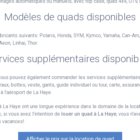
grenages automatiques ou manuels, avec top case, quad 4x4, UTV,
Modèles de quads disponibles
abricants suivants: Polaris, Honda, SYM, Kymco, Yamaha, Can-Am
eon, Linhai, Thor.
rvices supplémentaires disponib
 vous pouvez également commander les services supplémentaires 
raux, bottes, veste, gants, guide individuel ou tour, carte, assura
n à l'aéroport de La Haye.
à La Haye ont une longue expérience dans le domaine de la locati
 si vous avez l'intention de
louer un quad à La Haye
, vous n'av
s vacances!
Afficher le prix sur la location de quad