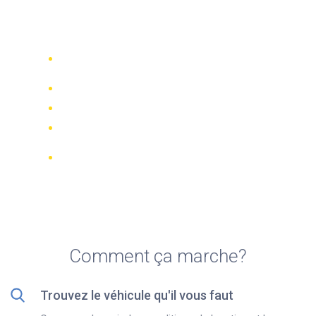
Top 5 agences de location
de quads à Majorque île
Comparez 942 entreprises de location
dans le monde
Meilleur Prix Garanti
Gérer votre réservation en ligne
Notations et évaluations vérifiées
Annulations GRATUITES sur la plupart
des réservations
Comment ça marche?
Trouvez le véhicule qu'il vous faut