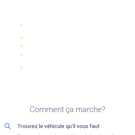
Top 5 agences de location
de quads à Hambourg
Comparez 942 entreprises de location
dans le monde
Meilleur Prix Garanti
Gérer votre réservation en ligne
Notations et évaluations vérifiées
Annulations GRATUITES sur la plupart
des réservations
Comment ça marche?
Trouvez le véhicule qu'il vous faut