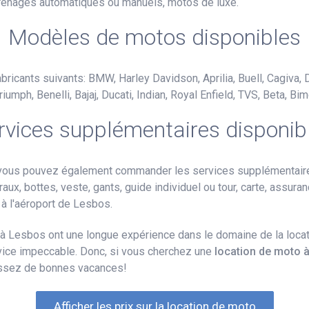
ngrenages automatiques ou manuels, motos de luxe.
Modèles de motos disponibles
ricants suivants: BMW, Harley Davidson, Aprilia, Buell, Cagiva, 
ph, Benelli, Bajaj, Ducati, Indian, Royal Enfield, TVS, Beta, Bim
rvices supplémentaires disponib
 vous pouvez également commander les services supplémentaires
raux, bottes, veste, gants, guide individuel ou tour, carte, assura
on à l'aéroport de Lesbos.
à Lesbos ont une longue expérience dans le domaine de la locat
vice impeccable. Donc, si vous cherchez une
location de moto 
assez de bonnes vacances!
Afficher les prix sur la location de moto