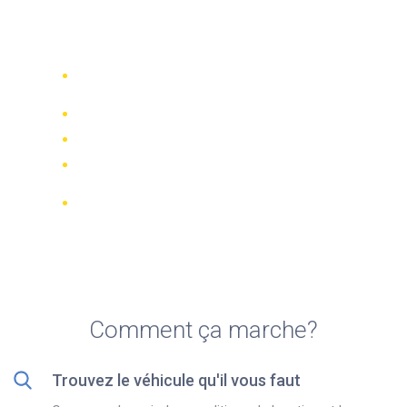
Top 5 agences de location
de motos à Funchal
Comparez 942 entreprises de location
dans le monde
Meilleur Prix Garanti
Gérer votre réservation en ligne
Notations et évaluations vérifiées
Annulations GRATUITES sur la plupart
des réservations
Comment ça marche?
Trouvez le véhicule qu'il vous faut