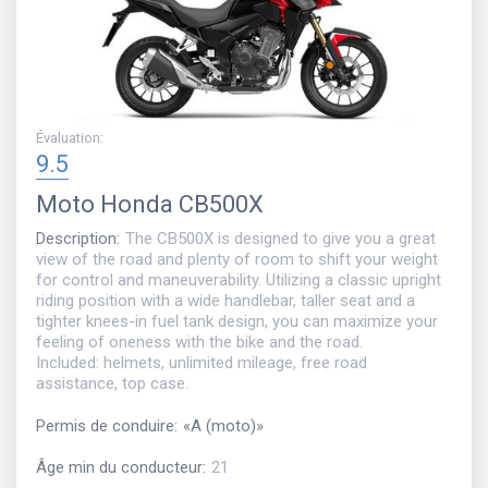
Évaluation
:
9.5
Moto
Honda CB500X
Description
:
The CB500X is designed to give you a great
view of the road and plenty of room to shift your weight
for control and maneuverability. Utilizing a classic upright
riding position with a wide handlebar, taller seat and a
tighter knees-in fuel tank design, you can maximize your
feeling of oneness with the bike and the road.
Included: helmets, unlimited mileage, free road
assistance, top case.
Permis de conduire
:
«
A (moto)
»
Âge min du conducteur
:
21