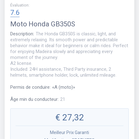
Évaluation
:
7.6
Moto
Honda GB350S
Description
:
The Honda GB350S is classic, light, and
extremely relaxing. Its smooth power and predictable
behavior make it ideal for beginners or calm rides. Perfect
for enjoying Madeira slowly and appreciating every
moment of the journey.
A2 license.
Included: 24H assistance, Third Party insurance, 2
helmets, smartphone holder, lock, unlimited mileage.
Permis de conduire
:
«
A (moto)
»
Âge min du conducteur
:
21
€
27,32
Meilleur Prix Garanti