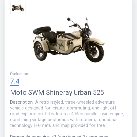
Évaluation
:
7.4
Moto
SWM Shineray Urban 525
Description
:
A retro-styled, three-wheeled adventure
vehicle designed for leisure, commuting, and light off-
road exploration. It features a 494cc parallel-twin engine,
combining vintage aesthetics with modern, functional
technology. Helmets and map provided for free.