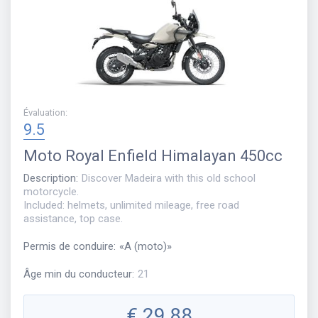
Évaluation
:
9.5
Moto
Royal Enfield Himalayan 450cc
Description
:
Discover Madeira with this old school
motorcycle.
Included: helmets, unlimited mileage, free road
assistance, top case.
Permis de conduire
:
«
A (moto)
»
Âge min du conducteur
:
21
€
29,88