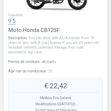
Évaluation
:
9.5
Moto
Honda CB125F
Description
:
You can drive with A1/A license from 18
years or also with B (car) license if you are 25 years old.
Included: helmets, unlimited mileage, free road
assistance, top case.
Permis de conduire
:
«
B (car)
»
Âge min du conducteur
:
25
€
22,42
Meilleur Prix Garanti
Modifications GRATUITES
Toutes taxes et frais inclus