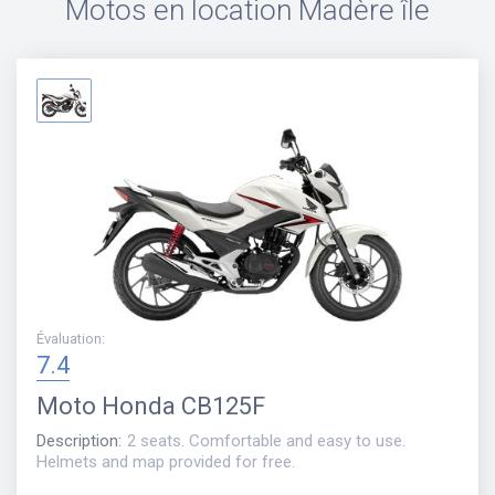
Motos en location
Madère île
Évaluation
:
7.4
Moto
Honda CB125F
Description
:
2 seats. Comfortable and easy to use.
Helmets and map provided for free.