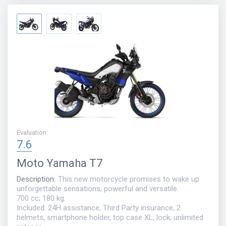
Évaluation
:
7.6
Moto
Yamaha T7
Description
:
This new motorcycle promises to wake up
unforgettable sensations, powerful and versatile.
700 cc; 180 kg.
Included: 24H assistance, Third Party insurance, 2
helmets, smartphone holder, top case XL, lock, unlimited