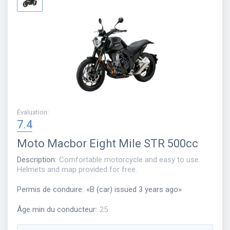
Évaluation
:
7.4
Moto
Macbor Eight Mile STR 500cc
Description
:
Comfortable motorcycle and easy to use.
Helmets and map provided for free.
Permis de conduire
:
«
B (car) issued 3 years ago
»
Âge min du conducteur
:
25