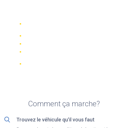
Top 5 agences de location
de motos à Dharamsala
Comparez 942 entreprises de location
dans le monde
Meilleur Prix Garanti
Gérer votre réservation en ligne
Notations et évaluations vérifiées
Annulations GRATUITES sur la plupart
des réservations
Comment ça marche?
Trouvez le véhicule qu'il vous faut