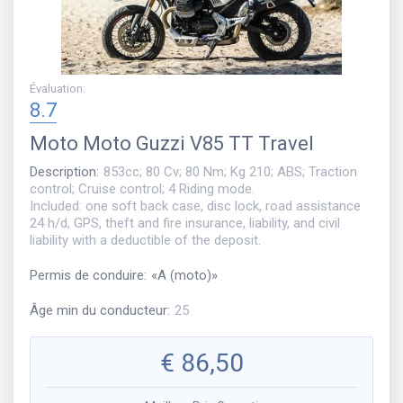
Évaluation
:
8.7
Moto
Moto Guzzi V85 TT Travel
Description
:
853cc; 80 Cv; 80 Nm; Kg 210; ABS; Traction
control; Cruise control; 4 Riding mode.
Included: one soft back case, disc lock, road assistance
24 h/d, GPS, theft and fire insurance, liability, and civil
liability with a deductible of the deposit.
Permis de conduire
:
«
A (moto)
»
Âge min du conducteur
:
25
€
86,50