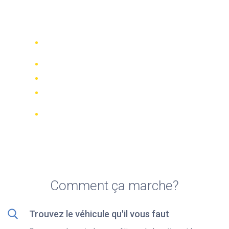
Top 5 agences de location
de motos à Bari
Comparez 942 entreprises de location
dans le monde
Meilleur Prix Garanti
Gérer votre réservation en ligne
Notations et évaluations vérifiées
Annulations GRATUITES sur la plupart
des réservations
Comment ça marche?
Trouvez le véhicule qu'il vous faut