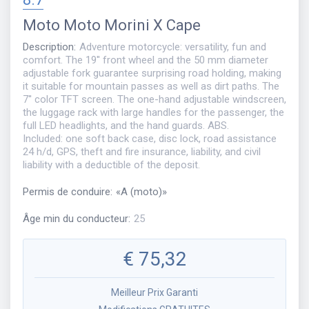
Moto
Moto Morini X Cape
Description
:
Adventure motorcycle: versatility, fun and
comfort. The 19'' front wheel and the 50 mm diameter
adjustable fork guarantee surprising road holding, making
it suitable for mountain passes as well as dirt paths. The
7'' color TFT screen. The one-hand adjustable windscreen,
the luggage rack with large handles for the passenger, the
full LED headlights, and the hand guards. ABS.
Included: one soft back case, disc lock, road assistance
24 h/d, GPS, theft and fire insurance, liability, and civil
liability with a deductible of the deposit.
Permis de conduire
:
«
A (moto)
»
Âge min du conducteur
:
25
€
75,32
Meilleur Prix Garanti