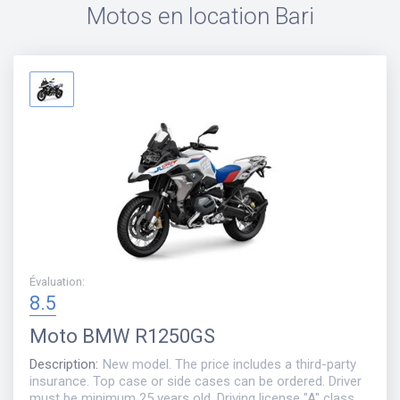
Motos en location
Bari
Évaluation
:
8.5
Moto
BMW R1250GS
Description
:
New model. The price includes a third-party
insurance. Top case or side cases can be ordered. Driver
must be minimum 25 years old. Driving license "A" class