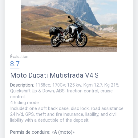
Évaluation
:
8.7
Moto
Ducati Mutistrada V4 S
Description
:
1158cc; 170Cv; 125 kw; Kgm 12.7; Kg 215;
Quickshift Up & Down; ABS; traction control; cruise
control;
4 Riding mode.
Included: one soft back case, disc lock, road assistance
24 h/d, GPS, theft and fire insurance, liability, and civil
liability with a deductible of the deposit.
Permis de conduire
:
«
A (moto)
»