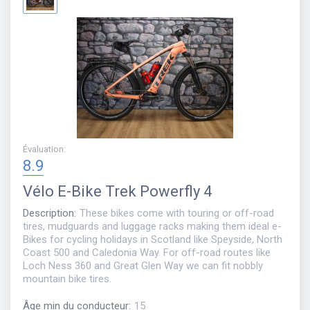
Évaluation
:
8.9
Vélo
E-Bike Trek Powerfly 4
Description
:
These bikes come with touring or off-road
tires, mudguards and luggage racks making them ideal e-
Bikes for cycling holidays in Scotland like Speyside, North
Coast 500 and Caledonia Way. For off-road routes like
Loch Ness 360 and Great Glen Way we can fit nobbly
mountain bike tires.
Âge min du conducteur
:
15