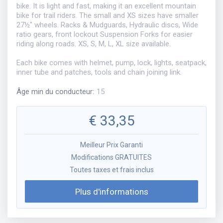
bike. It is light and fast, making it an excellent mountain
bike for trail riders. The small and XS sizes have smaller
27½" wheels. Racks & Mudguards, Hydraulic discs, Wide
ratio gears, front lockout Suspension Forks for easier
riding along roads. XS, S, M, L, XL size available.
Each bike comes with helmet, pump, lock, lights, seatpack,
inner tube and patches, tools and chain joining link.
Âge min du conducteur
:
15
€
33,35
Meilleur Prix Garanti
Modifications GRATUITES
Toutes taxes et frais inclus
Plus d'informations