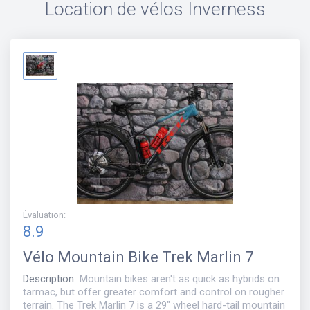
Location de vélos
Inverness
Évaluation
:
8.9
Vélo
Mountain Bike Trek Marlin 7
Description
:
Mountain bikes aren't as quick as hybrids on
tarmac, but offer greater comfort and control on rougher
terrain. The Trek Marlin 7 is a 29" wheel hard-tail mountain