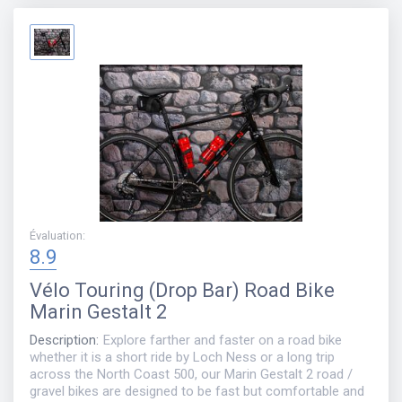
Évaluation
:
8.9
Vélo
Touring (Drop Bar) Road Bike
Marin Gestalt 2
Description
:
Explore farther and faster on a road bike
whether it is a short ride by Loch Ness or a long trip
across the North Coast 500, our Marin Gestalt 2 road /
gravel bikes are designed to be fast but comfortable and