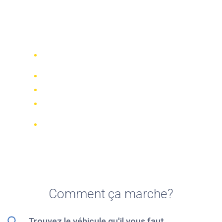
Top 5 des meilleures
locations de vélo à
Inverness
Comparez 942 entreprises de location
dans le monde
Meilleur Prix Garanti
Gérer votre réservation en ligne
Notations et évaluations vérifiées
Annulations GRATUITES sur la plupart
des réservations
Comment ça marche?
Trouvez le véhicule qu'il vous faut