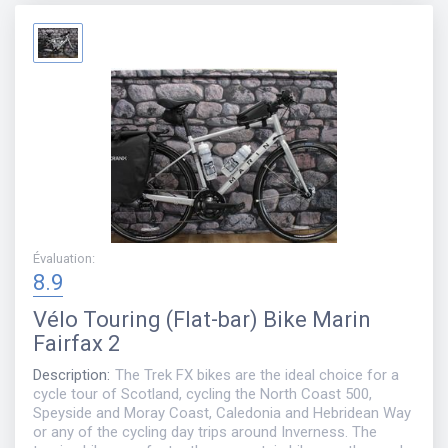
Évaluation
:
8.9
Vélo
Touring (Flat-bar) Bike Marin
Fairfax 2
Description
:
The Trek FX bikes are the ideal choice for a
cycle tour of Scotland, cycling the North Coast 500,
Speyside and Moray Coast, Caledonia and Hebridean Way
or any of the cycling day trips around Inverness. The