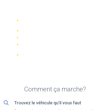
Top 5 des meilleures
locations de vélo à Belek
Comparez 942 entreprises de location
dans le monde
Meilleur Prix Garanti
Gérer votre réservation en ligne
Notations et évaluations vérifiées
Annulations GRATUITES sur la plupart
des réservations
Comment ça marche?
Trouvez le véhicule qu'il vous faut