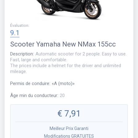
Évaluation
:
9.1
Scooter
Yamaha New NMax 155cc
Description
:
Automatic scooter for 2 people. Easy to use.
Fast, large and comfortable.
The prices include a helmet for the driver and unlimited
mileage.
Permis de conduire
:
«
A (moto)
»
Âge min du conducteur
:
20
€
7,91
Meilleur Prix Garanti
Modifications GRATUITES