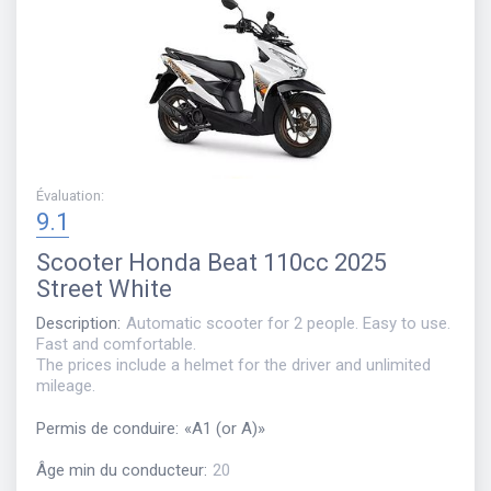
Évaluation
:
9.1
Scooter
Honda Beat 110cc 2025
Street White
Description
:
Automatic scooter for 2 people. Easy to use.
Fast and comfortable.
The prices include a helmet for the driver and unlimited
mileage.
Permis de conduire
:
«
A1 (or A)
»
Âge min du conducteur
:
20