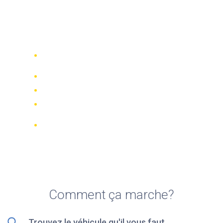
Top 5 des meilleures
sociétés de location de
scooters à Lombok
Comparez 942 entreprises de location
dans le monde
Meilleur Prix Garanti
Gérer votre réservation en ligne
Notations et évaluations vérifiées
Annulations GRATUITES sur la plupart
des réservations
Comment ça marche?
Trouvez le véhicule qu'il vous faut