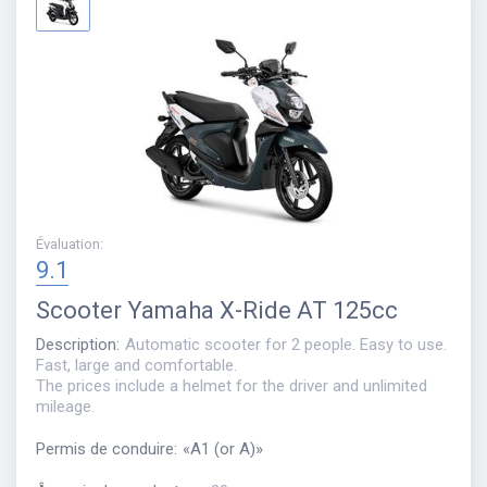
Évaluation
:
9.1
Scooter
Yamaha X-Ride AT 125cc
Description
:
Automatic scooter for 2 people. Easy to use.
Fast, large and comfortable.
The prices include a helmet for the driver and unlimited
mileage.
Permis de conduire
:
«
A1 (or A)
»