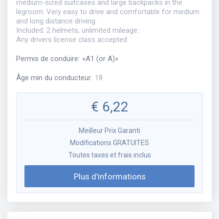
medium-sized suitcases and large backpacks in the
legroom. Very easy to drive and comfortable for medium
and long distance driving.
Included: 2 helmets, unlimited mileage.
Any drivers license class accepted.
Permis de conduire
:
«
A1 (or A)
»
Âge min du conducteur
:
18
€
6,22
Meilleur Prix Garanti
Modifications GRATUITES
Toutes taxes et frais inclus
Plus d'informations