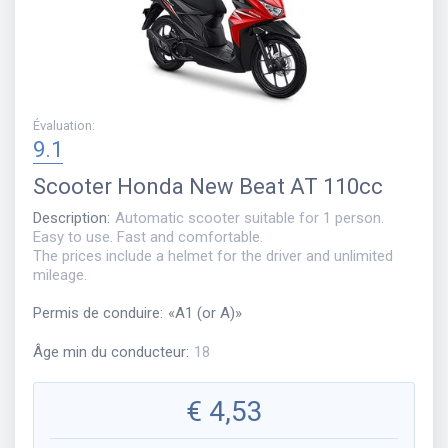
Évaluation
:
9.1
Scooter
Honda New Beat AT 110cc
Description
:
Automatic scooter suitable for 1 person.
Easy to use. Fast and comfortable.
The prices include a helmet for the driver and unlimited
mileage.
Permis de conduire
:
«
A1 (or A)
»
Âge min du conducteur
:
18
€
4,53