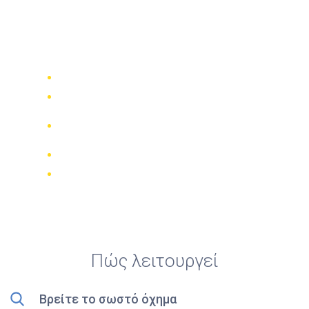
Top 5 καλύτερες
ενοικιάσεις σκούτερ στη
Βίλνιους
Συγκρίνετε 942 εταιρίες ενοικίασης
Εγγύηση καλύτερης τιμής
Διαχειριστείτε την κράτησή σας
online
Έγκυρες κριτικές
Δωρεάν ακύρωση
Πώς λειτουργεί
Βρείτε το σωστό όχημα