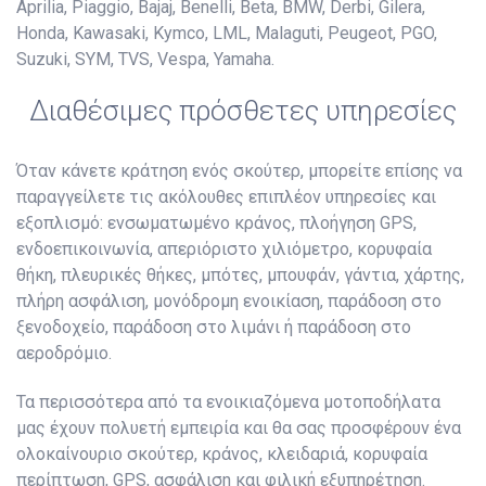
Aprilia, Piaggio, Bajaj, Benelli, Beta, BMW, Derbi, Gilera,
Honda, Kawasaki, Kymco, LML, Malaguti, Peugeot, PGO,
Suzuki, SYM, TVS, Vespa, Yamaha.
Διαθέσιμες πρόσθετες υπηρεσίες
Όταν κάνετε κράτηση ενός σκούτερ, μπορείτε επίσης να
παραγγείλετε τις ακόλουθες επιπλέον υπηρεσίες και
εξοπλισμό: ενσωματωμένο κράνος, πλοήγηση GPS,
ενδοεπικοινωνία, απεριόριστο χιλιόμετρο, κορυφαία
θήκη, πλευρικές θήκες, μπότες, μπουφάν, γάντια, χάρτης,
πλήρη ασφάλιση, μονόδρομη ενοικίαση, παράδοση στο
ξενοδοχείο, παράδοση στο λιμάνι ή παράδοση στο
αεροδρόμιο.
Τα περισσότερα από τα ενοικιαζόμενα μοτοποδήλατα
μας έχουν πολυετή εμπειρία και θα σας προσφέρουν ένα
ολοκαίνουριο σκούτερ, κράνος, κλειδαριά, κορυφαία
περίπτωση, GPS, ασφάλιση και φιλική εξυπηρέτηση.