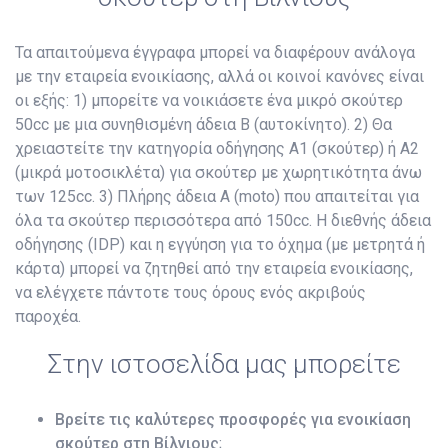
Τα απαιτούμενα έγγραφα μπορεί να διαφέρουν ανάλογα
με την εταιρεία ενοικίασης, αλλά οι κοινοί κανόνες είναι
οι εξής: 1) μπορείτε να νοικιάσετε ένα μικρό σκούτερ
50cc με μια συνηθισμένη άδεια B (αυτοκίνητο). 2) Θα
χρειαστείτε την κατηγορία οδήγησης A1 (σκούτερ) ή A2
(μικρά μοτοσικλέτα) για σκούτερ με χωρητικότητα άνω
των 125cc. 3) Πλήρης άδεια A (moto) που απαιτείται για
όλα τα σκούτερ περισσότερα από 150cc. Η διεθνής άδεια
οδήγησης (IDP) και η εγγύηση για το όχημα (με μετρητά ή
κάρτα) μπορεί να ζητηθεί από την εταιρεία ενοικίασης,
να ελέγχετε πάντοτε τους όρους ενός ακριβούς
παροχέα.
Στην ιστοσελίδα μας μπορείτε
Βρείτε τις καλύτερες προσφορές για ενοικίαση
σκούτερ στη Βίλνιους
;