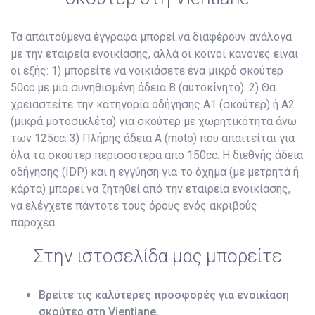
Τα απαιτούμενα έγγραφα μπορεί να διαφέρουν ανάλογα
με την εταιρεία ενοικίασης, αλλά οι κοινοί κανόνες είναι
οι εξής: 1) μπορείτε να νοικιάσετε ένα μικρό σκούτερ
50cc με μια συνηθισμένη άδεια B (αυτοκίνητο). 2) Θα
χρειαστείτε την κατηγορία οδήγησης A1 (σκούτερ) ή A2
(μικρά μοτοσικλέτα) για σκούτερ με χωρητικότητα άνω
των 125cc. 3) Πλήρης άδεια A (moto) που απαιτείται για
όλα τα σκούτερ περισσότερα από 150cc. Η διεθνής άδεια
οδήγησης (IDP) και η εγγύηση για το όχημα (με μετρητά ή
κάρτα) μπορεί να ζητηθεί από την εταιρεία ενοικίασης,
να ελέγχετε πάντοτε τους όρους ενός ακριβούς
παροχέα.
Στην ιστοσελίδα μας μπορείτε
Βρείτε τις καλύτερες προσφορές για ενοικίαση
σκούτερ στη Vientiane
;