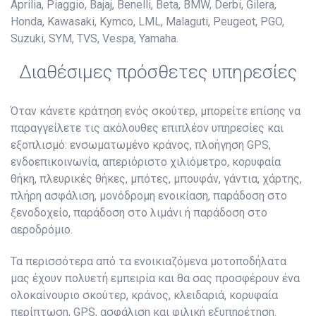
Aprilia, Piaggio, Bajaj, Benelli, Beta, BMW, Derbi, Gilera,
Honda, Kawasaki, Kymco, LML, Malaguti, Peugeot, PGO,
Suzuki, SYM, TVS, Vespa, Yamaha.
Διαθέσιμες πρόσθετες υπηρεσίες
Όταν κάνετε κράτηση ενός σκούτερ, μπορείτε επίσης να
παραγγείλετε τις ακόλουθες επιπλέον υπηρεσίες και
εξοπλισμό: ενσωματωμένο κράνος, πλοήγηση GPS,
ενδοεπικοινωνία, απεριόριστο χιλιόμετρο, κορυφαία
θήκη, πλευρικές θήκες, μπότες, μπουφάν, γάντια, χάρτης,
πλήρη ασφάλιση, μονόδρομη ενοικίαση, παράδοση στο
ξενοδοχείο, παράδοση στο λιμάνι ή παράδοση στο
αεροδρόμιο.
Τα περισσότερα από τα ενοικιαζόμενα μοτοποδήλατα
μας έχουν πολυετή εμπειρία και θα σας προσφέρουν ένα
ολοκαίνουριο σκούτερ, κράνος, κλειδαριά, κορυφαία
περίπτωση, GPS, ασφάλιση και φιλική εξυπηρέτηση.