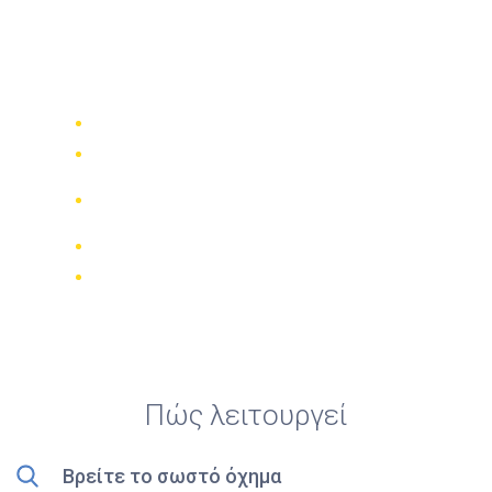
Top 5 καλύτερες
ενοικιάσεις σκούτερ στη
Vientiane
Συγκρίνετε 942 εταιρίες ενοικίασης
Εγγύηση καλύτερης τιμής
Διαχειριστείτε την κράτησή σας
online
Έγκυρες κριτικές
Δωρεάν ακύρωση
Πώς λειτουργεί
Βρείτε το σωστό όχημα