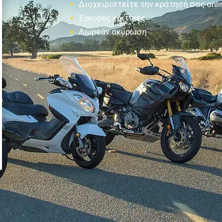
Διαχειριστείτε την κράτησή σας onli
Έγκυρες κριτικές
Δωρεάν ακύρωση