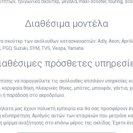
ήτων, τριγωνικά σκούτερ, μεγάλα, maxi-scooter, touring, sco
Διαθέσιμα μοντέλα
σκούτερ των ακόλουθων κατασκευαστών: Adly, Aeon, Aprilia, Pia
, PGO, Suzuki, SYM, TVS, Vespa, Yamaha.
ιαθέσιμες πρόσθετες υπηρεσί
επίσης να παραγγείλετε τις ακόλουθες επιπλέον υπηρεσίες 
 κορυφαία θήκη, πλευρικές θήκες, μπότες, μπουφάν, γάντια, 
ι ή παράδοση στο αεροδρόμιο.
λατα μας έχουν πολυετή εμπειρία και θα σας προσφέρουν ένα
ή εξυπηρέτηση. Αριθμός αυτών των εταιρειών που μετράνε κα
η φόρμα αναζήτησης στο επάνω μέρος της σελίδας. Έχετε ένα