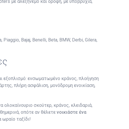
oters με αλεξήνεμο και οροφή, με υποβρύχια,
ggio, Bajaj, Benelli, Beta, BMW, Derbi, Gilera,
ες
και εξοπλισμό: ενσωματωμένο κράνος, πλοήγηση
χάρτης, πλήρη ασφάλιση, μονόδρομη ενοικίαση,
 ολοκαίνουριο σκούτερ, κράνος, κλειδαριά,
θημερινά, οπότε αν θέλετε
νοικιάστε ένα
 ωραίο ταξίδι!