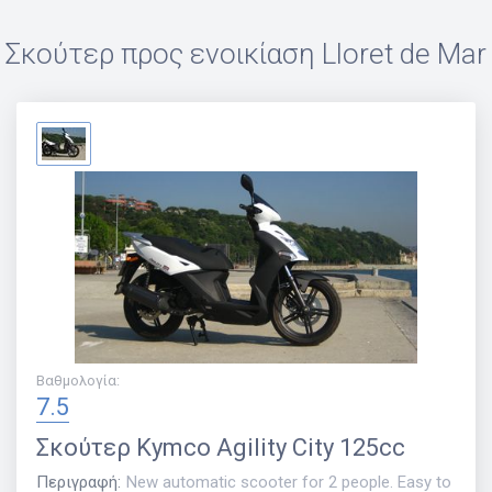
Σκούτερ προς ενοικίαση
Lloret de Mar
Βαθμολογία
:
7.5
Σκούτερ
Kymco Agility City 125cc
Περιγραφή
:
New automatic scooter for 2 people. Easy to