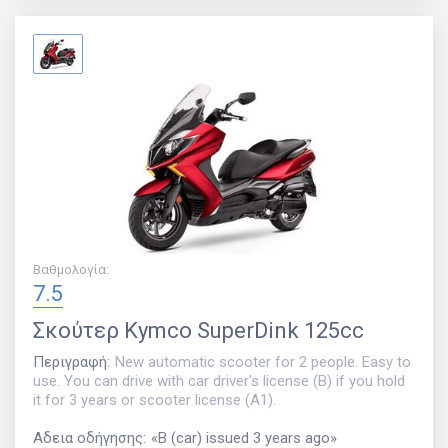
Βαθμολογία
:
7.5
Σκούτερ
Kymco SuperDink 125cc
Περιγραφή
:
New automatic scooter for 2 people. Easy to
use. You can drive with car driver's license (B) if you hold
it for 3 years or scooter license (A1).
Αδεια οδήγησης
:
«
B (car) issued 3 years ago
»