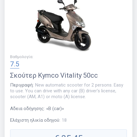
Βαθμολογία
:
7.5
Σκούτερ
Kymco Vitality 50cc
Περιγραφή
:
New automatic scooter for 2 persons. Easy
to use. You can drive with any car (B) driver's license,
scooter (AM, A1) or moto (A) license.
Αδεια οδήγησης
:
«
B (car)
»
Ελάχιστη ηλικία οδηγού
:
18