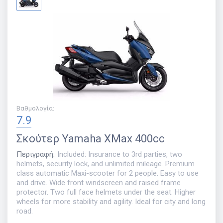
Βαθμολογία
:
7.9
Σκούτερ
Yamaha XMax 400cc
Περιγραφή
:
Included: Insurance to 3rd parties, two
helmets, security lock, and unlimited mileage. Premium
class automatic Maxi-scooter for 2 people. Easy to use
and drive. Wide front windscreen and raised frame
protector. Two full face helmets under the seat. Higher
wheels for more stability and agility. Ideal for city and long
road.