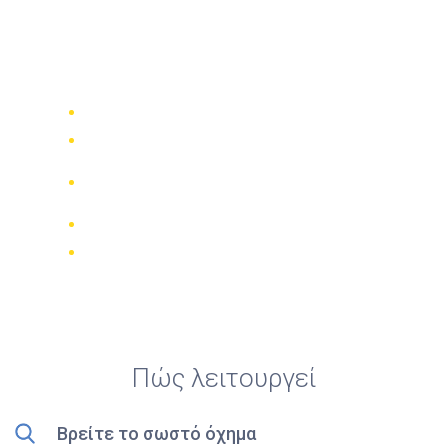
Top 5 καλύτερες
ενοικιάσεις σκούτερ στη
Lloret de Mar
Συγκρίνετε 942 εταιρίες ενοικίασης
Εγγύηση καλύτερης τιμής
Διαχειριστείτε την κράτησή σας
online
Έγκυρες κριτικές
Δωρεάν ακύρωση
Πώς λειτουργεί
Βρείτε το σωστό όχημα