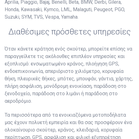
Aprilia, Piaggio, Bajaj, Benelli, Beta, BMW, Derbi, Gilera,
Honda, Kawasaki, Kymco, LML, Malaguti, Peugeot, PGO,
Suzuki, SYM, TVS, Vespa, Yamaha.
Διαθέσιμες πρόσθετες υπηρεσίες
Όταν κάνετε κράτηση ενός σκούτερ, μπορείτε επίσης να
παραγγείλετε τις ακόλουθες επιπλέον υπηρεσίες και
εξοπλισμό: ενσωματωμένο κράνος, πλοήγηση GPS,
ενδοεπικοινωνία, απεριόριστο χιλιόμετρο, κορυφαία
θήκη, πλευρικές θήκες, μπότες, μπουφάν, γάντια, χάρτης,
πλήρη ασφάλιση, μονόδρομη ενοικίαση, παράδοση στο
ξενοδοχείο, παράδοση στο λιμάνι ή παράδοση στο
αεροδρόμιο.
Τα περισσότερα από τα ενοικιαζόμενα μοτοποδήλατα
μας έχουν πολυετή εμπειρία και θα σας προσφέρουν ένα
ολοκαίνουριο σκούτερ, κράνος, κλειδαριά, κορυφαία
περίπτωση, GPS, ασφάλιση και φιλική εξυπηρέτηση.