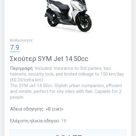
Βαθμολογία
:
7.9
Σκούτερ
SYM Jet 14 50cc
Περιγραφή
:
Included: Insurance to 3rd parties, two
helmets, security lock, and limited mileage to 150 km/day
(€0.35/extra km).
The SYM Jet 14 50cc: Stylish urban companion, efficient
and nimble, perfect for city rides with flair. Capable for 2
people.
Αδεια οδήγησης
:
«
B (car)
»
Ελάχιστη ηλικία οδηγού
:
18