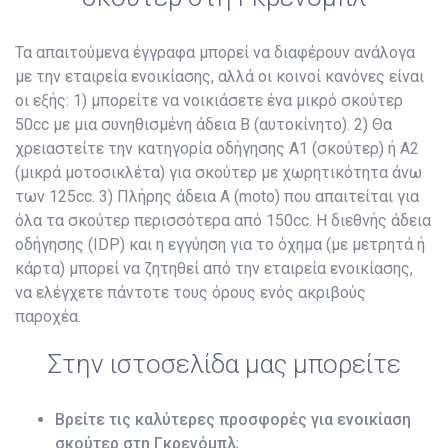
Τα απαιτούμενα έγγραφα μπορεί να διαφέρουν ανάλογα
με την εταιρεία ενοικίασης, αλλά οι κοινοί κανόνες είναι
οι εξής: 1) μπορείτε να νοικιάσετε ένα μικρό σκούτερ
50cc με μια συνηθισμένη άδεια B (αυτοκίνητο). 2) Θα
χρειαστείτε την κατηγορία οδήγησης A1 (σκούτερ) ή A2
(μικρά μοτοσικλέτα) για σκούτερ με χωρητικότητα άνω
των 125cc. 3) Πλήρης άδεια A (moto) που απαιτείται για
όλα τα σκούτερ περισσότερα από 150cc. Η διεθνής άδεια
οδήγησης (IDP) και η εγγύηση για το όχημα (με μετρητά ή
κάρτα) μπορεί να ζητηθεί από την εταιρεία ενοικίασης,
να ελέγχετε πάντοτε τους όρους ενός ακριβούς
παροχέα.
Στην ιστοσελίδα μας μπορείτε
Βρείτε τις καλύτερες προσφορές για ενοικίαση
σκούτερ στη Γκρενόμπλ
;