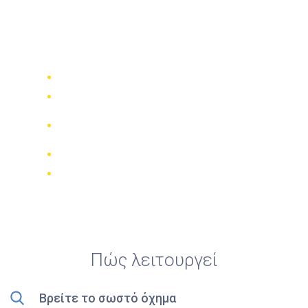
Top 5 καλύτερες
ενοικιάσεις σκούτερ στη
Γκρενόμπλ
Συγκρίνετε 942 εταιρίες ενοικίασης
Εγγύηση καλύτερης τιμής
Διαχειριστείτε την κράτησή σας
online
Έγκυρες κριτικές
Δωρεάν ακύρωση
Πώς λειτουργεί
Βρείτε το σωστό όχημα