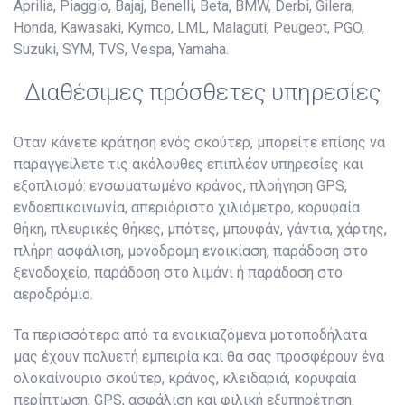
Aprilia, Piaggio, Bajaj, Benelli, Beta, BMW, Derbi, Gilera,
Honda, Kawasaki, Kymco, LML, Malaguti, Peugeot, PGO,
Suzuki, SYM, TVS, Vespa, Yamaha.
Διαθέσιμες πρόσθετες υπηρεσίες
Όταν κάνετε κράτηση ενός σκούτερ, μπορείτε επίσης να
παραγγείλετε τις ακόλουθες επιπλέον υπηρεσίες και
εξοπλισμό: ενσωματωμένο κράνος, πλοήγηση GPS,
ενδοεπικοινωνία, απεριόριστο χιλιόμετρο, κορυφαία
θήκη, πλευρικές θήκες, μπότες, μπουφάν, γάντια, χάρτης,
πλήρη ασφάλιση, μονόδρομη ενοικίαση, παράδοση στο
ξενοδοχείο, παράδοση στο λιμάνι ή παράδοση στο
αεροδρόμιο.
Τα περισσότερα από τα ενοικιαζόμενα μοτοποδήλατα
μας έχουν πολυετή εμπειρία και θα σας προσφέρουν ένα
ολοκαίνουριο σκούτερ, κράνος, κλειδαριά, κορυφαία
περίπτωση, GPS, ασφάλιση και φιλική εξυπηρέτηση.