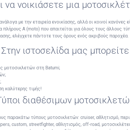
ι να νοικιάσετε μια μοτοσικλέ
άλογα με την εταιρεία ενοικίασης, αλλά οι κοινοί κανόνες είν
ια πλήρους A (moto) που απαιτείται για όλους τους άλλους τ
κίασης, ελέγχετε πάντοτε τους όρους ενός ακριβούς παροχέα.
Στην ιστοσελίδα μας μπορείτε
ης μοτοσικλετών στη Batumi;
ών;
;
ση καλύτερης τιμής!
Τύποι διαθέσιμων μοτοσικλετώ
ους παρακάτω τύπους μοτοσικλετών: cruiser, αθλητισμό, περι
ers, custom, streetfighter, αθλητισμός, off-road, μοτοσικλέτε