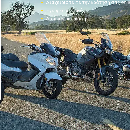
Διαχειριστείτε την κράτησή σας onli
Έγκυρες κριτικές
Δωρεάν ακύρωση