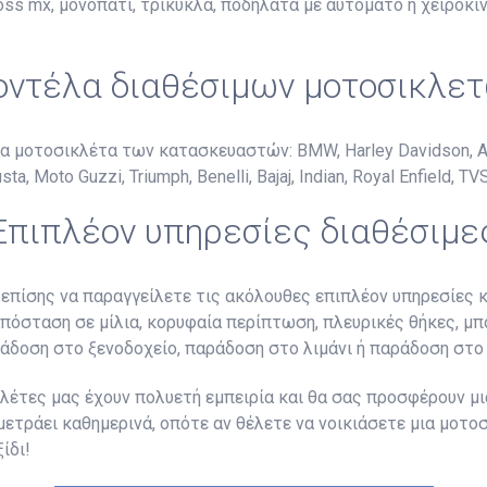
ocross mx, μονοπάτι, τρίκυκλα, ποδήλατα με αυτόματο ή χειρο
ντέλα διαθέσιμων μοτοσικλε
 μοτοσικλέτα των κατασκευαστών: BMW, Harley Davidson, Aprilia
, Moto Guzzi, Triumph, Benelli, Bajaj, Indian, Royal Enfield, TVS
Επιπλέον υπηρεσίες διαθέσιμε
επίσης να παραγγείλετε τις ακόλουθες επιπλέον υπηρεσίες 
πόσταση σε μίλια, κορυφαία περίπτωση, πλευρικές θήκες, μπό
ράδοση στο ξενοδοχείο, παράδοση στο λιμάνι ή παράδοση στο 
έτες μας έχουν πολυετή εμπειρία και θα σας προσφέρουν μια
ετράει καθημερινά, οπότε αν θέλετε να νοικιάσετε μια μοτο
ίδι!