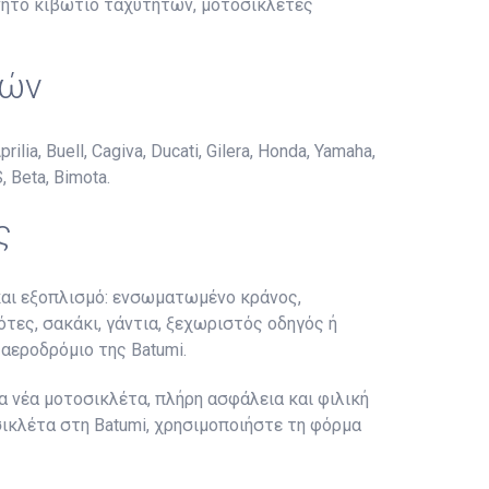
κίνητο κιβώτιο ταχυτήτων, μοτοσικλέτες
τών
, Buell, Cagiva, Ducati, Gilera, Honda, Yamaha,
, Beta, Bimota.
ς
και εξοπλισμό: ενσωματωμένο κράνος,
τες, σακάκι, γάντια, ξεχωριστός οδηγός ή
αεροδρόμιο της Batumi.
 νέα μοτοσικλέτα, πλήρη ασφάλεια και φιλική
σικλέτα στη Batumi, χρησιμοποιήστε τη φόρμα