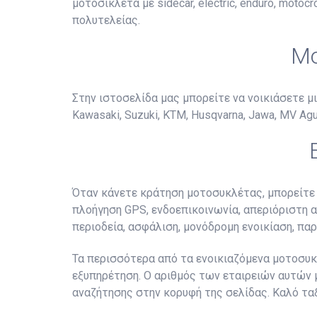
μοτοσικλέτα με sidecar, electric, enduro, mot
πολυτελείας.
Μο
Στην ιστοσελίδα μας μπορείτε να νοικιάσετε μια
Kawasaki, Suzuki, KTM, Husqvarna, Jawa, MV Agusta
Όταν κάνετε κράτηση μοτοσυκλέτας, μπορείτε 
πλοήγηση GPS, ενδοεπικοινωνία, απεριόριστη α
περιοδεία, ασφάλιση, μονόδρομη ενοικίαση, πα
Τα περισσότερα από τα ενοικιαζόμενα μοτοσυκλ
εξυπηρέτηση. Ο αριθμός των εταιρειών αυτών μ
αναζήτησης στην κορυφή της σελίδας. Καλό ταξ