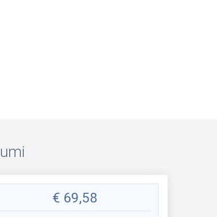
tumi
€
69,58