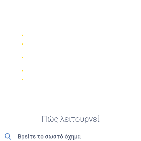
Top 5 καλύτερα
ενοικιάσεις ποδηλάτων
στο Annemasse
Συγκρίνετε 942 εταιρίες ενοικίασης
Εγγύηση καλύτερης τιμής
Διαχειριστείτε την κράτησή σας
online
Έγκυρες κριτικές
Δωρεάν ακύρωση
Πώς λειτουργεί
Βρείτε το σωστό όχημα