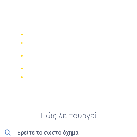
Top 5 καλύτερες
ενοικιάσεις μοτοσικλετών
στη Algiers
Συγκρίνετε 942 εταιρίες ενοικίασης
Εγγύηση καλύτερης τιμής
Διαχειριστείτε την κράτησή σας
online
Έγκυρες κριτικές
Δωρεάν ακύρωση
Πώς λειτουργεί
Βρείτε το σωστό όχημα