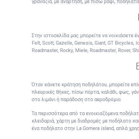
γρανάζια, με ανάρτηση, με πίσω ράφι, ποδήλατ
Στην ιστοσελίδα μας μπορείτε να νοικιάσετε έν
Felt, Scott, Gazelle, Genesis, Giant, GT Bicycles,
Roadmaster, Rocky, Miele, Roadmaster, Rover, Shi
Όταν κάνετε κράτηση ποδηλάτου, μπορείτε επίσ
πλευρικές θήκες, πίσω πόρτα, καλάθι, φως, γά
στο λιμάνι ή παράδοση στο αεροδρόμιο.
Τα περισσότερα από τα ενοικιαζόμενα ποδήλατα
κλειδαριά, χάρτη με διαδρομές με ποδήλατο κα
ένα ποδήλατο στην La Gomera island, απλά χρη