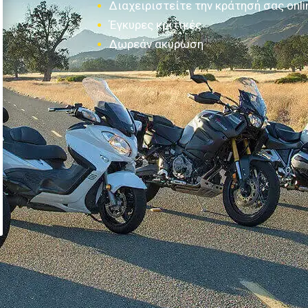
Διαχειριστείτε την κράτησή σας onli
Έγκυρες κριτικές
Δωρεάν ακύρωση