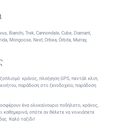
α
 Bianchi, Trek, Cannondale, Cube, Diamant,
rida, Mongoose, Next, Orbea, Órbita, Murray,
ς
ξοπλισμό: κράνος, πλοήγηση GPS, πεντάλ κλιπ,
τοκινήτου, παράδοση στο ξενοδοχείο, παράδοση
ροσφέρουν ένα ολοκαίνουριο ποδήλατο, κράνος,
ι καθημερινά, οπότε αν θέλετε να νοικιάσετε
ας. Καλό ταξίδι!