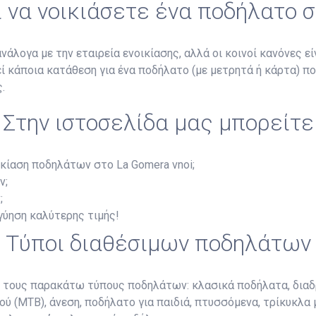
ι να νοικιάσετε ένα ποδήλατο 
άλογα με την εταιρεία ενοικίασης, αλλά οι κοινοί κανόνες είν
τεί κάποια κατάθεση για ένα ποδήλατο (με μετρητά ή κάρτα) π
.
Στην ιστοσελίδα μας μπορείτε
ικίαση ποδηλάτων στο La Gomera vnoi;
ν;
;
γγύηση καλύτερης τιμής!
Τύποι διαθέσιμων ποδηλάτων
ε τους παρακάτω τύπους ποδηλάτων: κλασικά ποδήλατα, διαδ
ού (MTB), άνεση, ποδήλατο για παιδιά, πτυσσόμενα, τρίκυκλα 