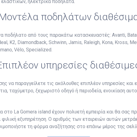
α ελαστικών, ηλεκτρικά ποδήλατα.
Μοντέλα ποδηλάτων διαθέσιμ
α ποδήλατο από τους παρακάτω κατασκευαστές: Avanti, Batavus,
 Ideal, K2, Diamondback, Schwinn, Jamis, Raleigh, Kona, Kross, Me
mano, Vélo, Specialized.
Επιπλέον υπηρεσίες διαθέσιμε
ης να παραγγείλετε τις ακόλουθες επιπλέον υπηρεσίες και ε
ντια, ταχύμετρο, ξεχωριστό οδηγό ή περιοδεία, ενοικίαση αυ
 στο La Gomera island έχουν πολυετή εμπειρία και θα σας π
ι φιλική εξυπηρέτηση. Ο αριθμός των εταιρειών αυτών μετράε
σιμοποιήστε τη φόρμα αναζήτησης στο επάνω μέρος της σελίδ