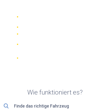
Rollerverleih in Punta Arenas
Vergleichen Sie 942 Verleihfirmen
weltweit
Bester Preis Garantiert
Verwalten Sie Ihre Buchung online
Verifizierte Beurteilungen und
Bewertungen
KOSTENLOSE Stornierungen bei den
meisten Buchungen
Wie funktioniert es?
Finde das richtige Fahrzeug