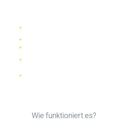
Fahrradvermietungen in
Punta Arenas
Vergleichen Sie 942 Verleihfirmen
weltweit
Bester Preis Garantiert
Verwalten Sie Ihre Buchung online
Verifizierte Beurteilungen und
Bewertungen
KOSTENLOSE Stornierungen bei den
meisten Buchungen
Wie funktioniert es?