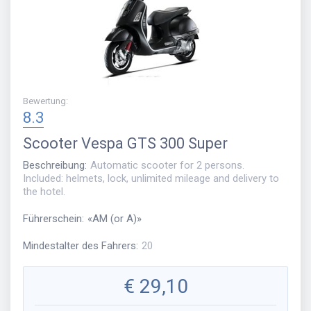
Bewertung
:
8.3
Scooter
Vespa GTS 300 Super
Beschreibung
:
Automatic scooter for 2 persons.
Included: helmets, lock, unlimited mileage and delivery to
the hotel.
Führerschein
:
«
AM (or A)
»
Mindestalter des Fahrers
:
20
€
29,10