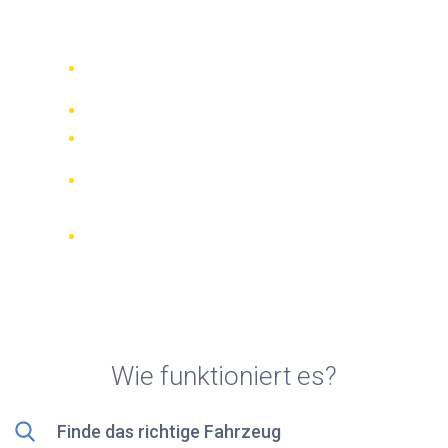
Rollerverleih in Miami (FL)
Vergleichen Sie 942 Verleihfirmen
weltweit
Bester Preis Garantiert
Verwalten Sie Ihre Buchung online
Verifizierte Beurteilungen und
Bewertungen
KOSTENLOSE Stornierungen bei den
meisten Buchungen
Wie funktioniert es?
Finde das richtige Fahrzeug