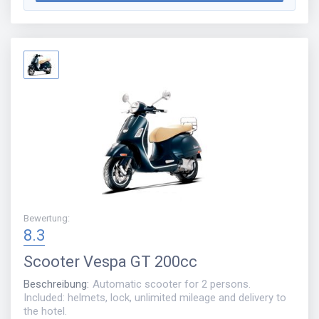
Bewertung
:
8.3
Scooter
Vespa GT 200cc
Beschreibung
:
Automatic scooter for 2 persons.
Included: helmets, lock, unlimited mileage and delivery to
the hotel.