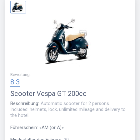
Bewertung
:
8.3
Scooter
Vespa GT 200cc
Beschreibung
:
Automatic scooter for 2 persons.
Included: helmets, lock, unlimited mileage and delivery to
the hotel.
Führerschein
:
«
AM (or A)
»
Mindestalter des Fahrers
:
20