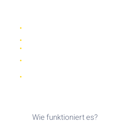
Rollervermietung in Miami
Beach
Vergleichen Sie 942 Verleihfirmen
weltweit
Bester Preis Garantiert
Verwalten Sie Ihre Buchung online
Verifizierte Beurteilungen und
Bewertungen
KOSTENLOSE Stornierungen bei den
meisten Buchungen
Wie funktioniert es?