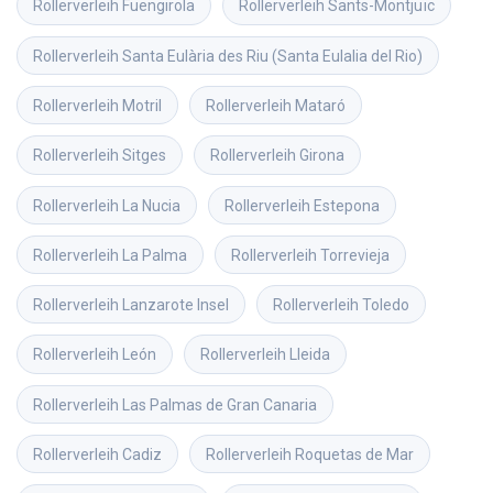
Rollerverleih
Fuengirola
Rollerverleih
Sants-Montjuïc
Rollerverleih
Santa Eulària des Riu (Santa Eulalia del Rio)
Rollerverleih
Motril
Rollerverleih
Mataró
Rollerverleih
Sitges
Rollerverleih
Girona
Rollerverleih
La Nucia
Rollerverleih
Estepona
Rollerverleih
La Palma
Rollerverleih
Torrevieja
Rollerverleih
Lanzarote Insel
Rollerverleih
Toledo
Rollerverleih
León
Rollerverleih
Lleida
Rollerverleih
Las Palmas de Gran Canaria
Rollerverleih
Cadiz
Rollerverleih
Roquetas de Mar