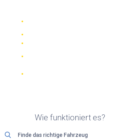
Rollerverleih in Altea
Vergleichen Sie 942 Verleihfirmen
weltweit
Bester Preis Garantiert
Verwalten Sie Ihre Buchung online
Verifizierte Beurteilungen und
Bewertungen
KOSTENLOSE Stornierungen bei den
meisten Buchungen
Wie funktioniert es?
Finde das richtige Fahrzeug