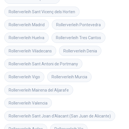
Rollerverleih
Sant Vicenç dels Horten
Rollerverleih
Madrid
Rollerverleih
Pontevedra
Rollerverleih
Huelva
Rollerverleih
Tres Cantos
Rollerverleih
Viladecans
Rollerverleih
Denia
Rollerverleih
Sant Antoni de Portmany
Rollerverleih
Vigo
Rollerverleih
Murcia
Rollerverleih
Mairena del Aljarafe
Rollerverleih
Valencia
Rollerverleih
Sant Joan d'Alacant (San Juan de Alicante)