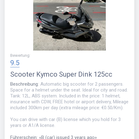
Bewertung
:
9.5
Scooter
Kymco Super Dink 125cc
Beschreibung
:
Automatic big scooter for 2 passengers.
Space for a helmet under the seat. Ideal for city and road.
Tank: 12L, ABS system. Included in the price: 1 helmet,
insurance with CDW, FREE hotel or airport delivery, Mileage
included 300km per day (extra mileage price: €0.50/Km).
You can drive with car (B) license which you hold for 3
years or A1/A license.
Führerschein
:
«
B (car) issued 3 years ago
»