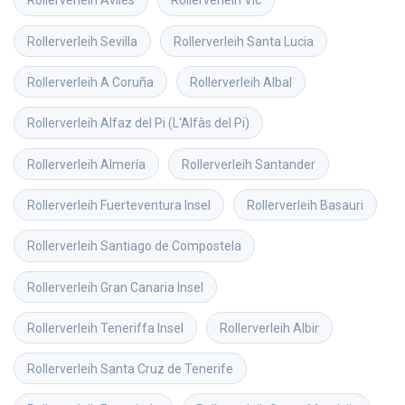
Rollerverleih
Aviles
Rollerverleih
Vic
Rollerverleih
Sevilla
Rollerverleih
Santa Lucia
Rollerverleih
A Coruña
Rollerverleih
Albal
Rollerverleih
Alfaz del Pi (L'Alfàs del Pi)
Rollerverleih
Almería
Rollerverleih
Santander
Rollerverleih
Fuerteventura Insel
Rollerverleih
Basauri
Rollerverleih
Santiago de Compostela
Rollerverleih
Gran Canaria Insel
Rollerverleih
Teneriffa Insel
Rollerverleih
Albir
Rollerverleih
Santa Cruz de Tenerife