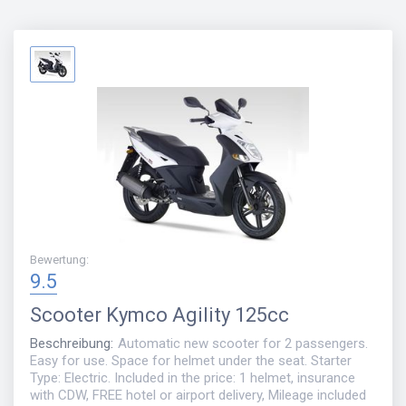
Bewertung
:
9.5
Scooter
Kymco Agility 125cc
Beschreibung
:
Automatic new scooter for 2 passengers.
Easy for use. Space for helmet under the seat. Starter
Type: Electric. Included in the price: 1 helmet, insurance
with CDW, FREE hotel or airport delivery, Mileage included