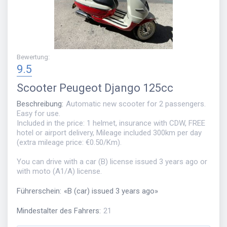
Bewertung
:
9.5
Scooter
Peugeot Django 125cc
Beschreibung
:
Automatic new scooter for 2 passengers.
Easy for use.
Included in the price: 1 helmet, insurance with CDW, FREE
hotel or airport delivery, Mileage included 300km per day
(extra mileage price: €0.50/Km).
You can drive with a car (B) license issued 3 years ago or
with moto (A1/A) license.
Führerschein
:
«
B (car) issued 3 years ago
»
Mindestalter des Fahrers
:
21