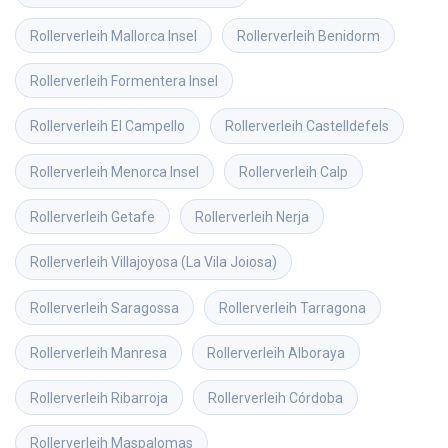
Rollerverleih
Mallorca Insel
Rollerverleih
Benidorm
Rollerverleih
Formentera Insel
Rollerverleih
El Campello
Rollerverleih
Castelldefels
Rollerverleih
Menorca Insel
Rollerverleih
Calp
Rollerverleih
Getafe
Rollerverleih
Nerja
Rollerverleih
Villajoyosa (La Vila Joiosa)
Rollerverleih
Saragossa
Rollerverleih
Tarragona
Rollerverleih
Manresa
Rollerverleih
Alboraya
Rollerverleih
Ribarroja
Rollerverleih
Córdoba
Rollerverleih
Maspalomas