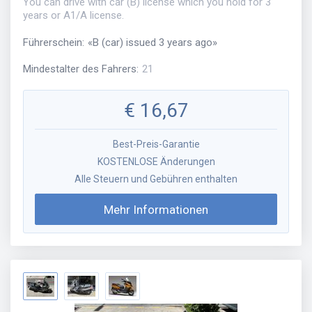
You can drive with car (B) license which you hold for 3
years or A1/A license.
Führerschein
:
«
B (car) issued 3 years ago
»
Mindestalter des Fahrers
:
21
€
16,67
Best-Preis-Garantie
KOSTENLOSE Änderungen
Alle Steuern und Gebühren enthalten
Mehr Informationen