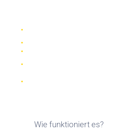
Motorradvermietungen in
Puerto Natales
Vergleichen Sie 942 Verleihfirmen
weltweit
Bester Preis Garantiert
Verwalten Sie Ihre Buchung online
Verifizierte Beurteilungen und
Bewertungen
KOSTENLOSE Stornierungen bei den
meisten Buchungen
Wie funktioniert es?