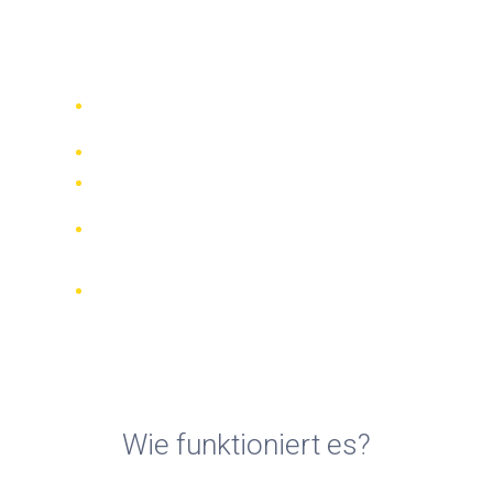
Motorradvermietungen in
Calama
Vergleichen Sie 942 Verleihfirmen
weltweit
Bester Preis Garantiert
Verwalten Sie Ihre Buchung online
Verifizierte Beurteilungen und
Bewertungen
KOSTENLOSE Stornierungen bei den
meisten Buchungen
Wie funktioniert es?