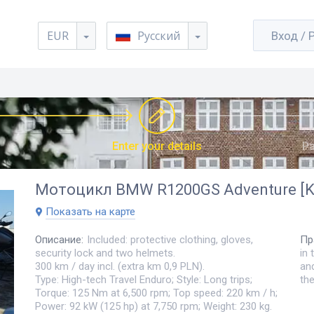
EUR
Русский
Вход / 
Enter your details
Pa
Мотоцикл
BMW R1200GS Adventure [K5
Показать на карте
Описание
:
Included: protective clothing, gloves,
Пр
security lock and two helmets.
in 
300 km / day incl. (extra km 0,9 PLN).
an
Type: High-tech Travel Enduro; Style: Long trips;
th
Torque: 125 Nm at 6,500 rpm; Top speed: 220 km / h;
Power: 92 kW (125 hp) at 7,750 rpm; Weight: 230 kg.