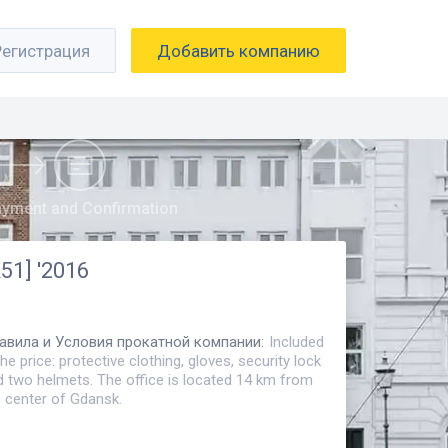
Регистрация
Добавить компанию
yment and Confirmation
1] '2016
авила и Условия прокатной компании
:
Included
the price: protective clothing, gloves, security lock
d two helmets. The office is located 14 km from
e center of Gdansk.