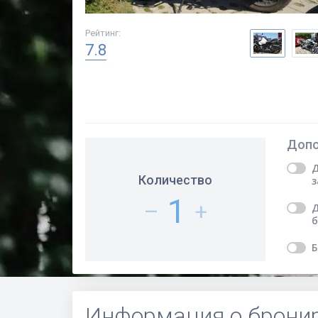
Рейтинг
:
7.8
Допо
Д
Количество
з
1
–
+
Д
б
Б
Информация о брони