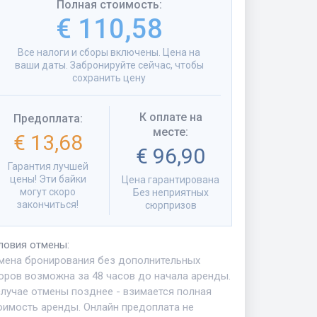
Полная стоимость
:
€ 110,58
Все налоги и сборы включены. Цена на
ваши даты. Забронируйте сейчас, чтобы
сохранить цену
К оплате на
Предоплата
:
месте
:
€ 13,68
€ 96,90
Гарантия лучшей
цены! Эти байки
Цена гарантирована
могут скоро
Без неприятных
закончиться!
сюрпризов
ловия отмены
:
мена бронирования без дополнительных
оров возможна за 48 часов до начала аренды.
случае отмены позднее - взимается полная
оимость аренды. Онлайн предоплата не