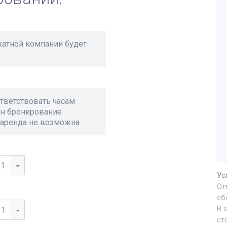
окатной компании будет
тветствовать часам
йн бронирование
 аренда не возможна.
11
Ус
От
сб
11
В 
ст