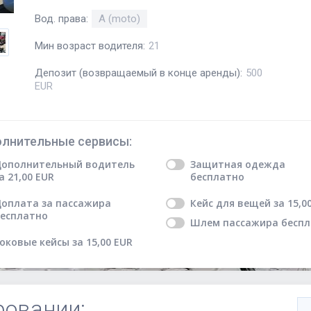
Вод. права
:
A (moto)
Мин возраст водителя
:
21
Депозит (возвращаемый в конце аренды)
:
500
EUR
лнительные сервисы
:
ополнительный водитель
Защитная одежда
а
21,00
EUR
бесплатно
оплата за пассажира
Кейс для вещей
за
15,0
есплатно
Шлем пассажира
бесп
оковые кейсы
за
15,00
EUR
ровании: