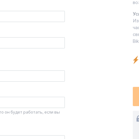
во
Ус
Из
ча
св
Bi
о он будет работать, если вы