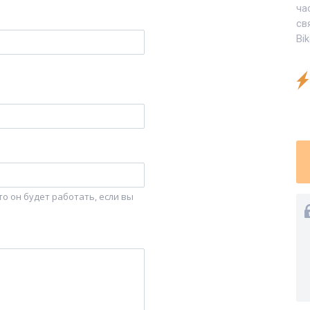
ча
св
Bi
о он будет работать, если вы