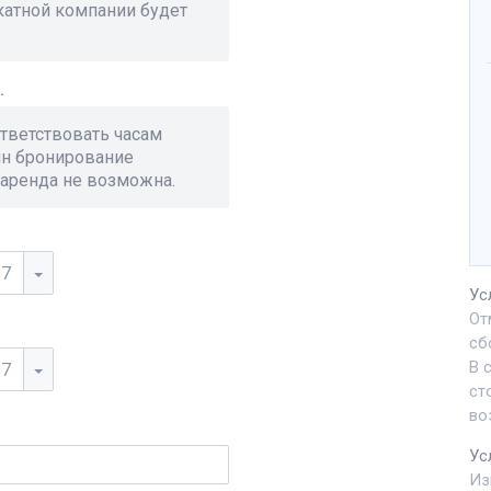
окатной компании будет
.
тветствовать часам
йн бронирование
 аренда не возможна.
37
Ус
От
сб
37
В 
ст
во
Ус
Из