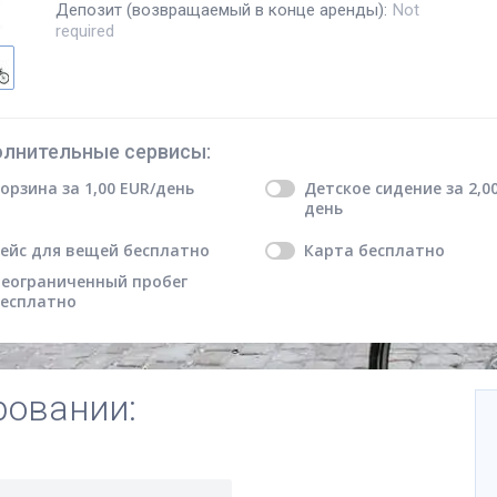
Депозит (возвращаемый в конце аренды)
:
Not
required
лнительные сервисы
:
орзина
за
1,00
EUR
/день
Детское сидение
за
2,0
день
ейс для вещей
бесплатно
Карта
бесплатно
еограниченный пробег
есплатно
ровании: