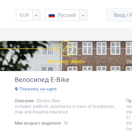
EUR
Русский
Вход / 
Enter your details
Pa
Велосипед
E-Bike
Показать на карте
Описание
:
Electric Bike.
Пр
Included: padlock, assistance in case of breakdown,
two
map and hospital insurance.
mil
21 
Int
Мин возраст водителя
:
18
Eur