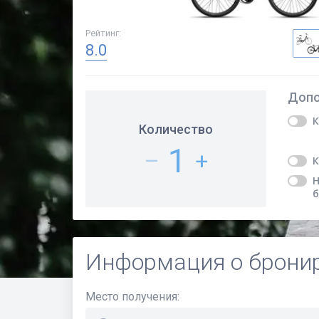
Рейтинг
:
8.0
Допо
К
Количество
1
–
+
К
Н
б
Информация о брони
Место получения
: