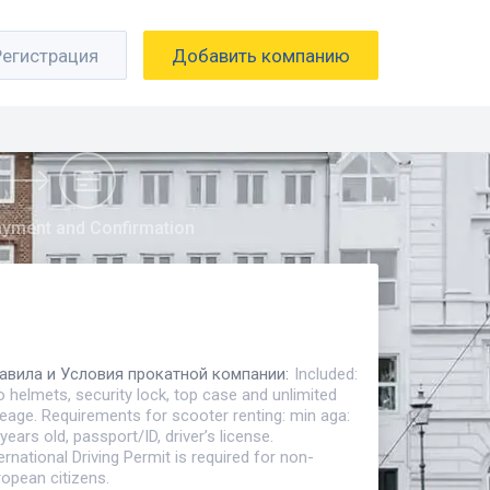
Регистрация
Добавить компанию
yment and Confirmation
авила и Условия прокатной компании
:
Included:
 helmets, security lock, top case and unlimited
eage. Requirements for scooter renting: min aga:
years old, passport/ID, driver’s license.
ernational Driving Permit is required for non-
opean citizens.