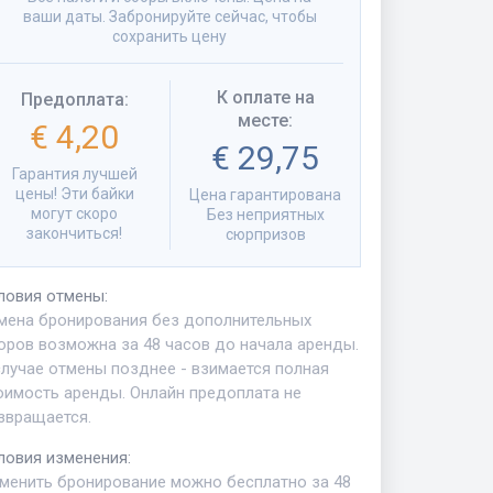
ваши даты. Забронируйте сейчас, чтобы
сохранить цену
К оплате на
Предоплата
:
месте
:
€ 4,20
€ 29,75
Гарантия лучшей
цены! Эти байки
Цена гарантирована
могут скоро
Без неприятных
закончиться!
сюрпризов
ловия отмены
:
мена бронирования без дополнительных
оров возможна за 48 часов до начала аренды.
случае отмены позднее - взимается полная
оимость аренды. Онлайн предоплата не
звращается.
ловия изменения
:
менить бронирование можно бесплатно за 48