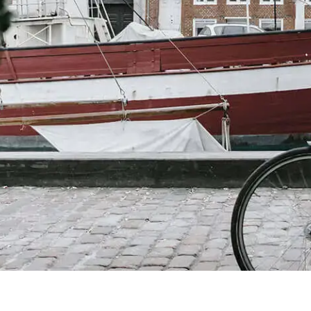
© 2015-
2026
,
BikesBooking.com LLC
,
Все права защищены
Made in Ireland
Sitemap