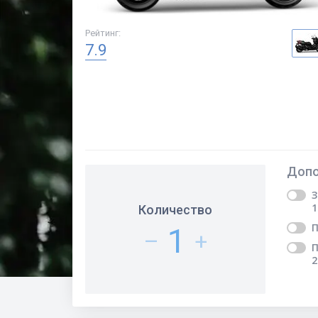
Рейтинг
:
7.9
Допо
З
1
Количество
П
1
–
+
П
2