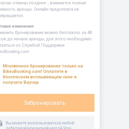
случае отмены позднее - взимается полная
оимость аренды. Онлайн предоплата не
звращается.
ловия изменения
:
менить бронирование можно бесплатно за 48
сов до начала аренды, для этого необходимо
язаться со Службой Поддержки
kesBooking.com
Мгновенное бронирование только на
BikesBooking.com! Оплатите в
безопасном всплывающем окне и
получите Ваучер
Забронировать
Вы можете воспользоваться любой
дебетовой/кредитной картой Visa,