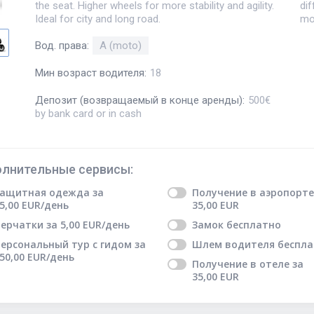
the seat. Higher wheels for more stability and agility.
di
Ideal for city and long road.
mo
Вод. права
:
A (moto)
Мин возраст водителя
:
18
Депозит (возвращаемый в конце аренды)
:
500€
by bank card or in cash
лнительные сервисы
:
ащитная одежда
за
Получение в аэропорте
5,00
EUR
/день
35,00
EUR
ерчатки
за
5,00
EUR
/день
Замок
бесплатно
ерсональный тур с гидом
за
Шлем водителя
беспла
50,00
EUR
/день
Получение в отеле
за
35,00
EUR