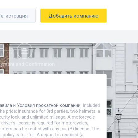
Регистрация
Добавить компанию
yment and Confirmation
авила и Условия прокатной компании
:
Included
the price: insurance for 3rd parties, two helmets, a
urity lock, and unlimited mileage. A motorcycle
 driver's license is required for motorcycles;
oters can be rented with any car (B) license. The
l policy is full-full. A deposit is required (a