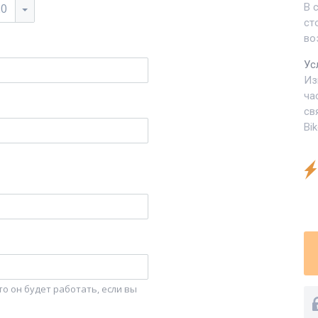
20
В 
ст
во
Ус
Из
ча
св
Bi
о он будет работать, если вы