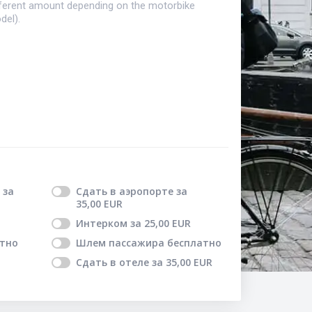
fferent amount depending on the motorbike
del).
за
Сдать в аэропорте
за
35,00
EUR
Интерком
за
25,00
EUR
тно
Шлем пассажира
бесплатно
Сдать в отеле
за
35,00
EUR