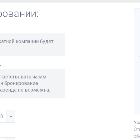
ровании:
окатной компании будет
.
тветствовать часам
йн бронирование
 аренда не возможна.
20
Ус
От
сб