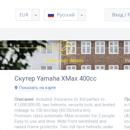
EUR
Русский
Вход / 
Enter your details
Pa
Скутер
Yamaha XMax 400cc
Показать на карте
Описание
:
Included: Insurance to 3rd parties to
Пр
€1,000,000.00, two helmets, security lock, and limited
in 
mileage to 150 km/day (€0.35/extra km).
sec
Premium class automatic Maxi-scooter for 2 people.
(A)
Easy to use and drive. Wide front windshield and
sco
raised frame protector. Two full face helmets under
fue