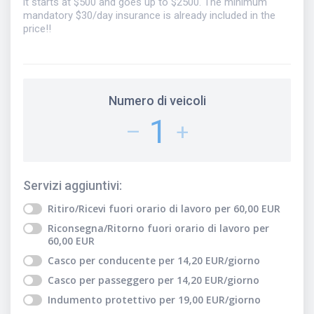
it starts at $500 and goes up to $2500. The minimum
mandatory $30/day insurance is already included in the
price!!
Numero di veicoli
1
–
+
Servizi aggiuntivi
:
Ritiro/Ricevi fuori orario di lavoro
per
60,00
EUR
Riconsegna/Ritorno fuori orario di lavoro
per
60,00
EUR
Casco per conducente
per
14,20
EUR
/giorno
Casco per passeggero
per
14,20
EUR
/giorno
Indumento protettivo
per
19,00
EUR
/giorno