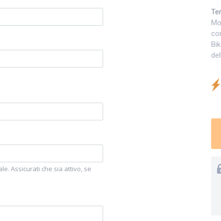
Ter
Mo
con
Bi
del
le. Assicurati che sia attivo, se