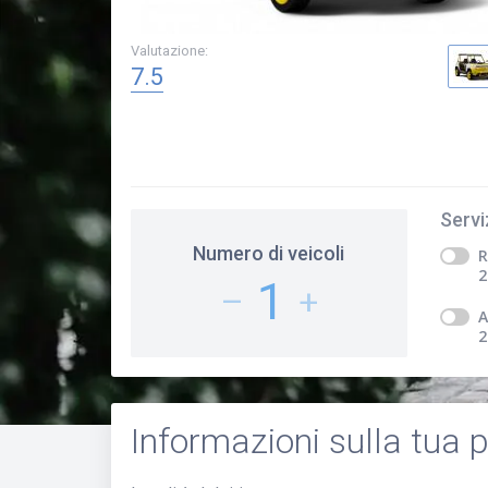
Valutazione
:
7.5
Servi
Numero di veicoli
R
2
1
–
+
A
2
Informazioni sulla tua 