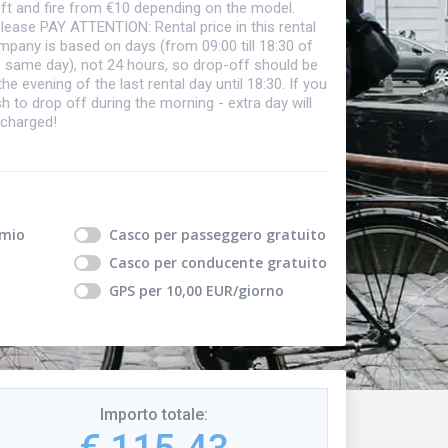
eft and fire from €10 depending on the model.
Please PAY ATTENTION: Rental price in this rental
pany is based on days (from 09:00 till 18:30 of
e same day), not 24 hours, so drop-off should be
the evening of the last rental day until 18:30. If you
h to drop off during the morning - extra day will
 charged!
 mio
Casco per passeggero
gratuito
Casco per conducente
gratuito
GPS
per
10,00
EUR
/giorno
Importo totale
: