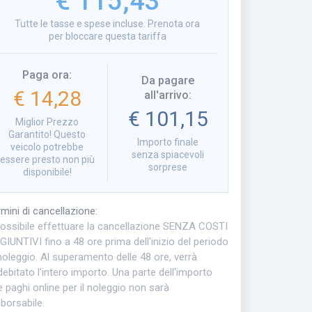
€ 115,43
Tutte le tasse e spese incluse. Prenota ora
per bloccare questa tariffa
Paga ora
:
Da pagare
€ 14,28
all'arrivo
:
€ 101,15
Miglior Prezzo
Garantito! Questo
Importo finale
veicolo potrebbe
senza spiacevoli
essere presto non più
sorprese
disponibile!
mini di cancellazione
:
possibile effettuare la cancellazione SENZA COSTI
IUNTIVI fino a 48 ore prima dell'inizio del periodo
noleggio. Al superamento delle 48 ore, verrà
ebitato l'intero importo. Una parte dell'importo
 paghi online per il noleggio non sarà
borsabile.