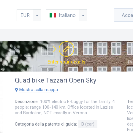
EUR
Italiano
Acce
Enter your details
Pa
Quad bike
Tazzari Open Sky
Mostra sulla mappa
Descrizione
:
100% electric E-buggy for the family. 4
Ter
people; range 100-140 km. Office located in Lazise
loc
and Bardolino, NOT exactly in Verona.
Ve
lic
dep
Categoria della patente di guida
:
B (car)
Fue