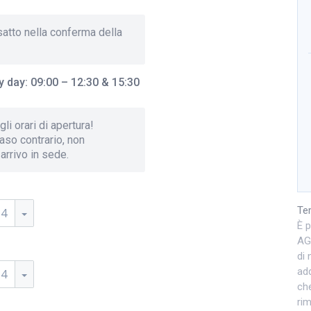
esatto nella conferma della
y day: 09:00 – 12:30 & 15:30
li orari di apertura!
caso contrario, non
 arrivo in sede.
Ter
14
È 
AGG
di 
add
14
che
rim