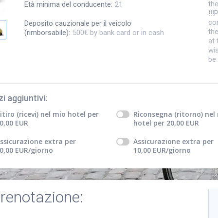
th
Età minima del conducente
:
21
!!!
com
Deposito cauzionale per il veicolo
th
(rimborsabile)
:
500€ by bank card or in cash
at 
wis
be
zi aggiuntivi
:
itiro (ricevi) nel mio hotel
per
Riconsegna (ritorno) nel
0,00
EUR
hotel
per
20,00
EUR
ssicurazione extra
per
Assicurazione extra
per
0,00
EUR
/giorno
10,00
EUR
/giorno
prenotazione: