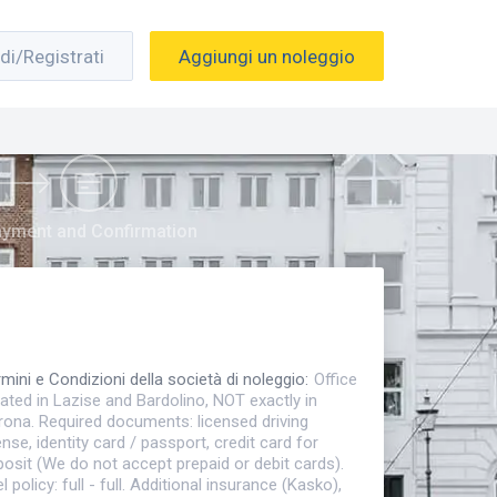
di/Registrati
Aggiungi un noleggio
yment and Confirmation
mini e Condizioni della società di noleggio
:
Office
ated in Lazise and Bardolino, NOT exactly in
rona. Required documents: licensed driving
ense, identity card / passport, credit card for
osit (We do not accept prepaid or debit cards).
l policy: full - full. Additional insurance (Kasko),