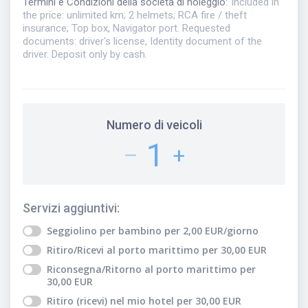
Termini e Condizioni della società di noleggio
:
Included in
the price: unlimited km; 2 helmets; RCA fire / theft
insurance; Top box, Navigator port. Requested
documents: driver's license, Identity document of the
driver. Deposit only by cash.
Numero di veicoli
1
–
+
Servizi aggiuntivi
:
Seggiolino per bambino
per
2,00
EUR
/giorno
Ritiro/Ricevi al porto marittimo
per
30,00
EUR
Riconsegna/Ritorno al porto marittimo
per
30,00
EUR
Ritiro (ricevi) nel mio hotel
per
30,00
EUR