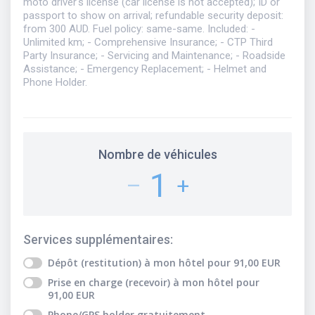
moto driver's license (car license is not accepted); ID or
passport to show on arrival; refundable security deposit:
from 300 AUD. Fuel policy: same-same. Included: -
Unlimited km; - Comprehensive Insurance; - CTP Third
Party Insurance; - Servicing and Maintenance; - Roadside
Assistance; - Emergency Replacement; - Helmet and
Phone Holder.
Nombre de véhicules
1
–
+
Services supplémentaires
:
Dépôt (restitution) à mon hôtel
pour
91,00
EUR
Prise en charge (recevoir) à mon hôtel
pour
91,00
EUR
Phone/GPS holder
gratuitement