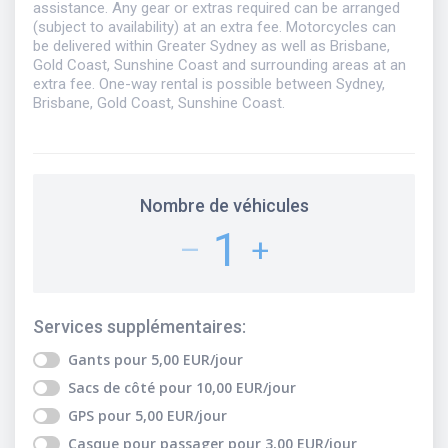
assistance. Any gear or extras required can be arranged
(subject to availability) at an extra fee. Motorcycles can
be delivered within Greater Sydney as well as Brisbane,
Gold Coast, Sunshine Coast and surrounding areas at an
extra fee. One-way rental is possible between Sydney,
Brisbane, Gold Coast, Sunshine Coast.
Nombre de véhicules
1
–
+
Services supplémentaires
:
Gants
pour
5,00
EUR
/jour
Sacs de côté
pour
10,00
EUR
/jour
GPS
pour
5,00
EUR
/jour
Casque pour passager
pour
3,00
EUR
/jour