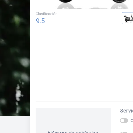
Clasificación
:
9.5
Servi
C