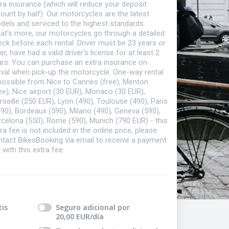
ra insurance (which will reduce your deposit
unt by half). Our motorcycles are the latest
dels and serviced to the highest standards.
at's more, our motorcycles go through a detailed
ck before each rental. Driver must be 23 years or
er, have had a valid driver's license for at least 2
ars. You can purchase an extra insurance on
ival when pick-up the motorcycle. One-way rental
 possible from Nice to Cannes (free), Menton
ee), Nice airport (30 EUR), Monaco (30 EUR),
seille (250 EUR), Lyon (490), Toulouse (490), Paris
90), Bordeaux (590), Milano (490), Geneva (590),
rcelona (550), Rome (590), Munich (790 EUR) - this
ra fee is not included in the online price, please
ntact BikesBooking via email to receive a payment
k with this extra fee.
tis
Seguro adicional
por
20,00
EUR
/día