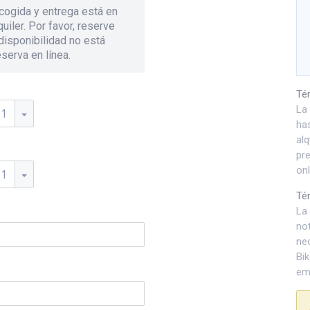
cogida y entrega está en
uiler. Por favor, reserve
 disponibilidad no está
eserva en línea.
Té
La
11
has
alq
pr
onl
11
Té
La 
not
ne
Bi
ema