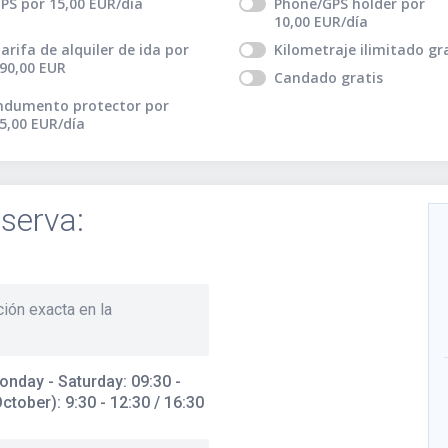
PS
por
15,00
EUR
/día
Phone/GPS holder
por
10,00
EUR
/día
arifa de alquiler de ida
por
Kilometraje ilimitado
gr
90,00
EUR
Candado
gratis
ndumento protector
por
5,00
EUR
/día
serva:
ción exacta en la
onday - Saturday: 09:30 -
tober): 9:30 - 12:30 / 16:30