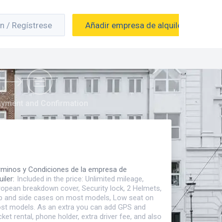
ón / Regístrese
Añadir empresa de alquiler
yment and Confirmation
rminos y Condiciones de la empresa de
uiler
:
Included in the price: Unlimited mileage,
ropean breakdown cover, Security lock, 2 Helmets,
p and side cases on most models, Low seat on
st models. As an extra you can add GPS and
ket rental, phone holder, extra driver fee, and also