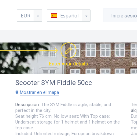
EUR
Español
Inicie sesi
Enter your details
Pa
Scooter
SYM Fiddle 50cc
Mostrar en el mapa
Descripción
:
The SYM Fiddle is agile, stable, and
Té
perfect in the city.
alq
Seat height 76 cm; No low seat; With Top case;
Eu
Underseat storage for 1 helmet and 1 helmet on the
To
top case.
mo
Included: Unlimited mileage; European breakdown
Jac