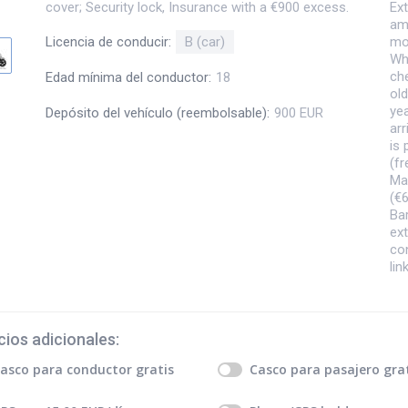
cover; Security lock, Insurance with a €900 excess.
Ext
amo
mo
Licencia de conducir
:
B (car)
Wh
che
Edad mínima del conductor
:
18
old
ye
Depósito del vehículo (reembolsable)
:
900 EUR
arr
is
(fr
Mar
(€6
Ba
ext
co
lin
cios adicionales
:
asco para conductor
gratis
Casco para pasajero
gra