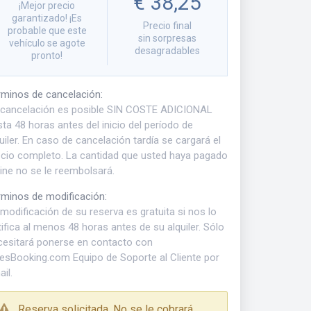
€ 38,25
¡Mejor precio
garantizado! ¡Es
Precio final
probable que este
sin sorpresas
vehículo se agote
desagradables
pronto!
rminos de cancelación
:
 cancelación es posible SIN COSTE ADICIONAL
ta 48 horas antes del inicio del período de
uiler. En caso de cancelación tardía se cargará el
ecio completo. La cantidad que usted haya pagado
ine no se le reembolsará.
rminos de modificación
:
modificación de su reserva es gratuita si nos lo
ifica al menos 48 horas antes de su alquiler. Sólo
cesitará ponerse en contacto con
kesBooking.com Equipo de Soporte al Cliente por
il.
Reserva solicitada. No se le cobrará