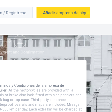
ón / Regístrese
Añadir empresa de alquiler
yment and Confirmation
rminos y Condiciones de la empresa de
uiler
:
All the motorcycles are provided with: a
in or brake disc lock; fitted with side panniers and
k bag or top case. Third-party insurance,
terproof overalls and maps are included. Mileage:
0-300 km per day. Each extra km will be charged at