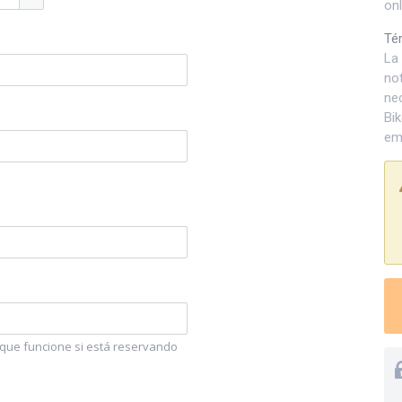
onl
Té
La 
not
ne
Bi
ema
e que funcione si está reservando