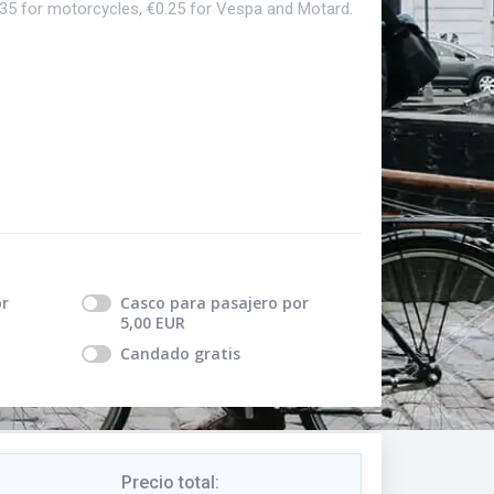
.35 for motorcycles, €0.25 for Vespa and Motard.
r
Casco para pasajero
por
5,00
EUR
Candado
gratis
Precio total
: