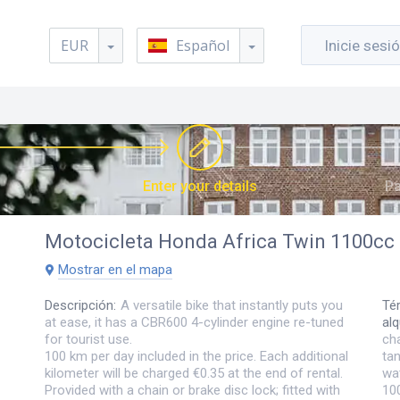
EUR
Español
Inicie sesi
Enter your details
Pa
Motocicleta
Honda Africa Twin 1100cc
Mostrar en el mapa
Descripción
:
A versatile bike that instantly puts you
Té
at ease, it has a CBR600 4-cylinder engine re-tuned
alq
for tourist use.
cha
100 km per day included in the price. Each additional
tan
kilometer will be charged €0.35 at the end of rental.
wa
Provided with a chain or brake disc lock; fitted with
10