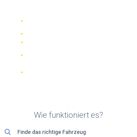
Rollerverleih in Alonnisos
Vergleichen Sie 942 Verleihfirmen
weltweit
Bester Preis Garantiert
Verwalten Sie Ihre Buchung online
Verifizierte Beurteilungen und
Bewertungen
KOSTENLOSE Stornierungen bei den
meisten Buchungen
Wie funktioniert es?
Finde das richtige Fahrzeug