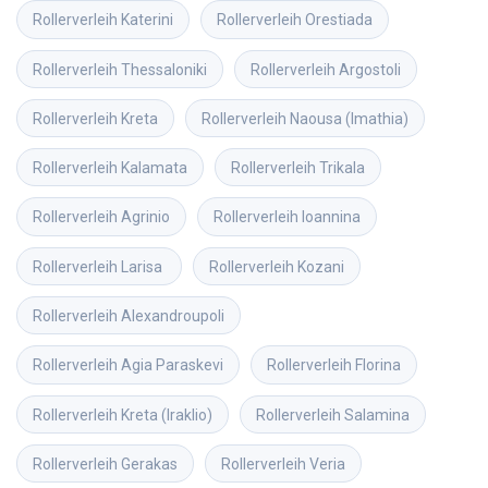
Rollerverleih
Katerini
Rollerverleih
Orestiada
Rollerverleih
Thessaloniki
Rollerverleih
Argostoli
Rollerverleih
Kreta
Rollerverleih
Naousa (Imathia)
Rollerverleih
Kalamata
Rollerverleih
Trikala
Rollerverleih
Agrinio
Rollerverleih
Ioannina
Rollerverleih
Larisa 
Rollerverleih
Kozani
Rollerverleih
Alexandroupoli
Rollerverleih
Agia Paraskevi
Rollerverleih
Florina
Rollerverleih
Kreta (Iraklio)
Rollerverleih
Salamina
Rollerverleih
Gerakas
Rollerverleih
Veria