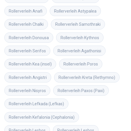
Rollerverleih
Anafi
Rollerverleih
Astypalea
Rollerverleih
Chalki
Rollerverleih
Samothraki
Rollerverleih
Donousa
Rollerverleih
Kythnos
Rollerverleih
Serifos
Rollerverleih
Agathonisi
Rollerverleih
Kea (insel)
Rollerverleih
Poros
Rollerverleih
Angistri
Rollerverleih
Kreta (Rethymno)
Rollerverleih
Nisyros
Rollerverleih
Paxos (Paxi)
Rollerverleih
Lefkada (Lefkas)
Rollerverleih
Kefalonia (Cephalonia)
Rollerverleih
Lesbos
Rollerverleih
Lesbos