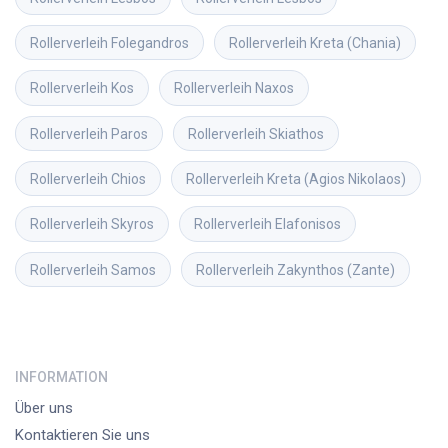
Rollerverleih
Folegandros
Rollerverleih
Kreta (Chania)
Rollerverleih
Kos
Rollerverleih
Naxos
Rollerverleih
Paros
Rollerverleih
Skiathos
Rollerverleih
Chios
Rollerverleih
Kreta (Agios Nikolaos)
Rollerverleih
Skyros
Rollerverleih
Elafonisos
Rollerverleih
Samos
Rollerverleih
Zakynthos (Zante)
INFORMATION
Über uns
Kontaktieren Sie uns