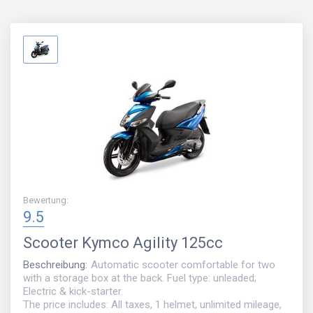
Bewertung
:
9.5
Scooter
Kymco Agility 125cc
Beschreibung
:
Automatic scooter comfortable for two
with a storage box at the back. Fuel type: unleaded;
Electric & kick-starter.
The price includes: All taxes, 1 helmet, unlimited mileage,