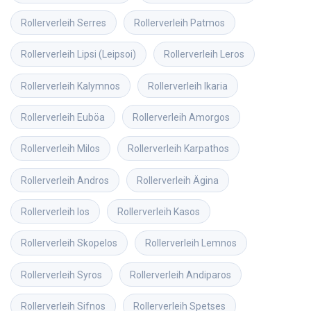
Rollerverleih
Serres
Rollerverleih
Patmos
Rollerverleih
Lipsi (Leipsoi)
Rollerverleih
Leros
Rollerverleih
Kalymnos
Rollerverleih
Ikaria
Rollerverleih
Euböa
Rollerverleih
Amorgos
Rollerverleih
Milos
Rollerverleih
Karpathos
Rollerverleih
Andros
Rollerverleih
Ägina
Rollerverleih
Ios
Rollerverleih
Kasos
Rollerverleih
Skopelos
Rollerverleih
Lemnos
Rollerverleih
Syros
Rollerverleih
Andiparos
Rollerverleih
Sifnos
Rollerverleih
Spetses