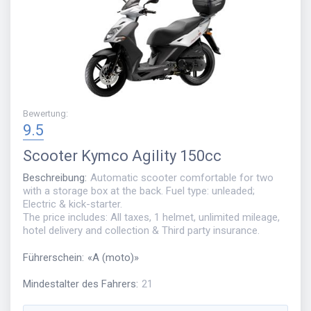
Bewertung
:
9.5
Scooter
Kymco Agility 150cc
Beschreibung
:
Automatic scooter comfortable for two
with a storage box at the back. Fuel type: unleaded;
Electric & kick-starter.
The price includes: All taxes, 1 helmet, unlimited mileage,
hotel delivery and collection & Third party insurance.
Führerschein
:
«
A (moto)
»
Mindestalter des Fahrers
:
21