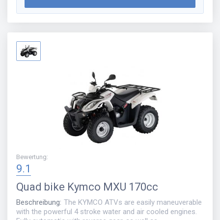
Bewertung
:
9.1
Quad bike
Kymco MXU 170cc
Beschreibung
:
The KYMCO ATVs are easily maneuverable
with the powerful 4 stroke water and air cooled engines.