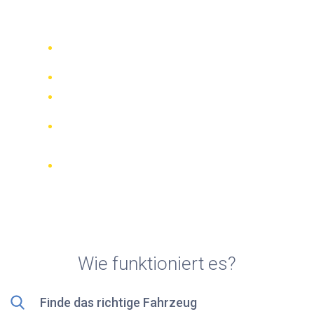
Verleihfirmen in Valletta
Vergleichen Sie 942 Verleihfirmen
weltweit
Bester Preis Garantiert
Verwalten Sie Ihre Buchung online
Verifizierte Beurteilungen und
Bewertungen
KOSTENLOSE Stornierungen bei den
meisten Buchungen
Wie funktioniert es?
Finde das richtige Fahrzeug