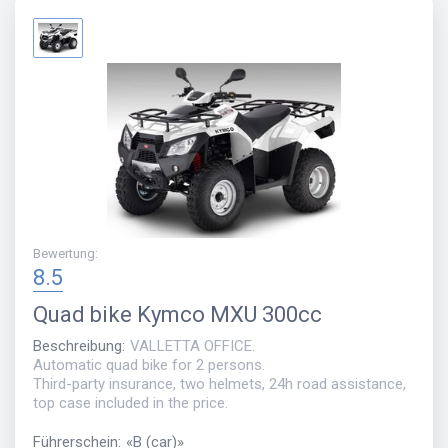
Bewertung
:
8.5
Quad bike
Kymco MXU 300cc
Beschreibung
:
VALLETTA OFFICE.
Automatic quad bike for 2 persons.
Third-party insurance, two helmets, 24h road assistance,
top case included in the price.
Führerschein
:
«
B (car)
»