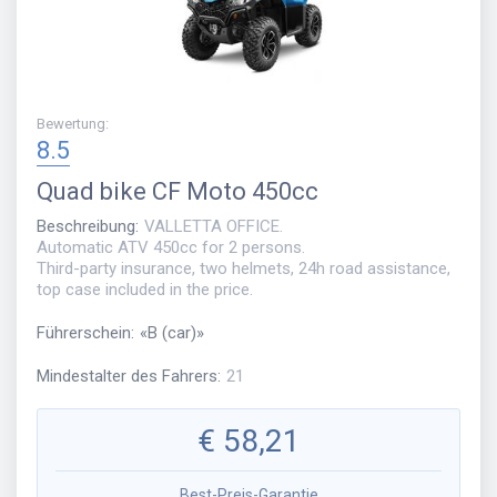
Bewertung
:
8.5
Quad bike
CF Moto 450cc
Beschreibung
:
VALLETTA OFFICE.
Automatic ATV 450cc for 2 persons.
Third-party insurance, two helmets, 24h road assistance,
top case included in the price.
Führerschein
:
«
B (car)
»
Mindestalter des Fahrers
:
21
€
58,21
Best-Preis-Garantie