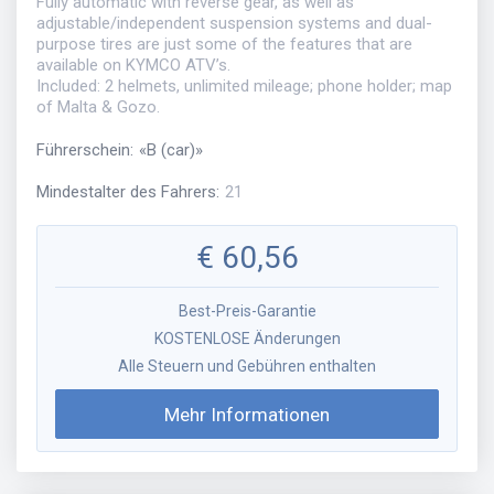
Fully automatic with reverse gear, as well as
adjustable/independent suspension systems and dual-
purpose tires are just some of the features that are
available on KYMCO ATV’s.
Included: 2 helmets, unlimited mileage; phone holder; map
of Malta & Gozo.
Führerschein
:
«
B (car)
»
Mindestalter des Fahrers
:
21
€
60,56
Best-Preis-Garantie
KOSTENLOSE Änderungen
Alle Steuern und Gebühren enthalten
Mehr Informationen