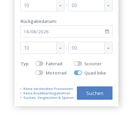
:
10
00
Rückgabedatum:
:
10
00
Typ
Fahrrad
Scooter
Motorrad
Quad bike
Keine versteckten Provisionen
Suchen
Keine Kreditkartengebühren
Suchen, Vergleichen & Sparen
Top 5 der besten Quad-