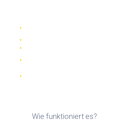
Verleihfirmen in Castelló de
la Plana
Vergleichen Sie 942 Verleihfirmen
weltweit
Bester Preis Garantiert
Verwalten Sie Ihre Buchung online
Verifizierte Beurteilungen und
Bewertungen
KOSTENLOSE Stornierungen bei den
meisten Buchungen
Wie funktioniert es?